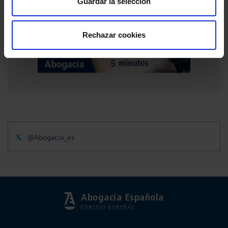
Guardar la selección
Publicidad
Rechazar cookies
@Abogacia_es
Abogacía Española
CONSEJO GENERAL