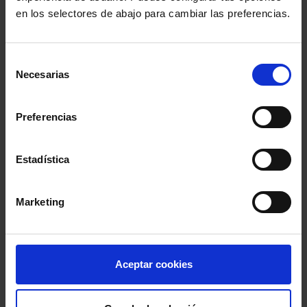
Sala de Prensa
en los selectores de abajo para cambiar las preferencias.
Selección
PUBLICACIONES PARA ESTAR AL DÍA
Necesarias
de
consentimiento
Newsletters
Preferencias
Suscríbete a nuestros Newsletters
Blogs
Estadística
Artículos de expertos en distintas materias
Marketing
Revista Abogacía Española
Ahora también online
Aceptar cookies