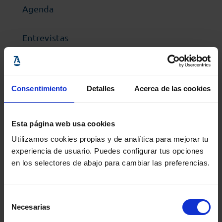
Agenda
Entrevistas
Opinión y análisis
Consentimiento
Detalles
Acerca de las cookies
Sala de Prensa
Esta página web usa cookies
PUBLICACIONES PARA ESTAR AL DÍA
Utilizamos cookies propias y de analítica para mejorar tu
experiencia de usuario. Puedes configurar tus opciones
Newsletters
en los selectores de abajo para cambiar las preferencias.
Suscríbete a nuestros Newsletters
Blogs
Selección
Necesarias
de
Artículos de expertos en distintas materias
consentimiento