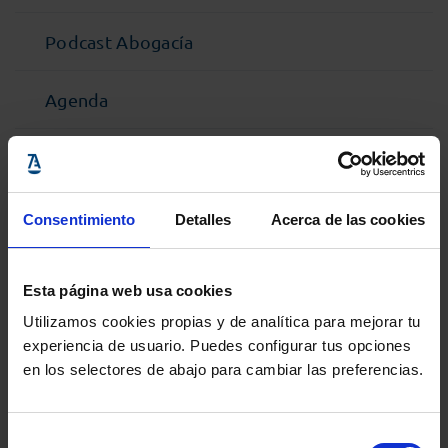
Podcast Abogacía
Agenda
Entrevistas
Opinión y análisis
Consentimiento
Detalles
Acerca de las cookies
Sala de Prensa
Esta página web usa cookies
Utilizamos cookies propias y de analítica para mejorar tu
experiencia de usuario. Puedes configurar tus opciones
PUBLICACIONES PARA ESTAR AL DÍA
en los selectores de abajo para cambiar las preferencias.
Newsletters
Suscríbete a nuestros Newsletters
Selección