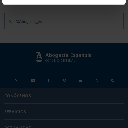
@Abogacia_es
Abogacía Española
CONSEJO GENERAL
CONÓCENOS
SERVICIOS
ACTUALIDAD