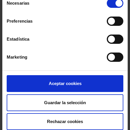
Necesarias
de
Blogs
consentimiento
Artículos de expertos en distintas materias
Preferencias
Revista Abogacía Española
Estadística
Ahora también online
Marketing
Publicidad
Aceptar cookies
Guardar la selección
Rechazar cookies