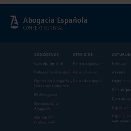
Abogacía Española
CONSEJO GENERAL
CONÓCENOS
SERVICIOS
ACTUALI
Consejo General
Para abogados
Noticias
Delegación Bruselas
Para colegios
Agenda
Fundación Abogacía y
Para ciudadanos
Opiniones 
Derechos Humanos
Sala de pr
RedAbogacía
Concursos
Ejercicio de la
Exposicion
Abogací­a
Especiales
Normativa
campañas
Profesional