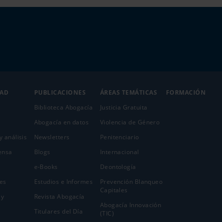
DAD
PUBLICACIONES
ÁREAS TEMÁTICAS
FORMACIÓN
Biblioteca Abogacía
Justicia Gratuita
Abogacía en datos
Violencia de Género
y análisis
Newsletters
Penitenciario
ensa
Blogs
Internacional
e-Books
Deontología
es
Estudios e Informes
Prevención Blanqueo
Capitales
 y
Revista Abogacía
Abogacía Innovación
Titulares del Día
(TIC)