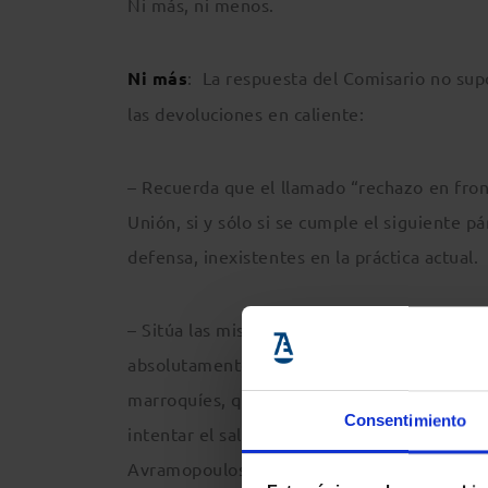
Ni más, ni menos.
Ni más
: La respuesta del Comisario no supo
las devoluciones en caliente:
– Recuerda que el llamado “rechazo en front
Unión, si y sólo si se cumple el siguiente p
defensa, inexistentes en la práctica actual.
– Sitúa las mismas en un contexto inexistent
absolutamente inaccesibles a la población s
marroquíes, que no les permiten el acceso n
Consentimiento
intentar el salto de la valla y no una presen
Avramopoulos respondió el 25 de noviembr