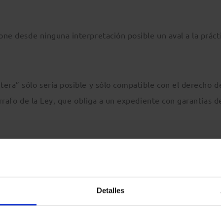
ne desde ninguna interpretación posible un aval a la práct
era” sólo sería posible y sólo compatible con el derecho de
árrafo de la Ley, que obliga a un expediente con garantías d
e: el de unas oficinas fronterizas de asilo que son, hoy por
ubsahariana, por mor de la actuación de las autoridades
i acercamiento a la frontera con Melilla, por lo que deben
Detalles
tación en la oficina de asilo en Melilla. El propio Comisario
e pasado “
…La Comisión considera que el respeto del prin