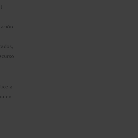
l
lación
cados,
ecurso
ice a
ra en