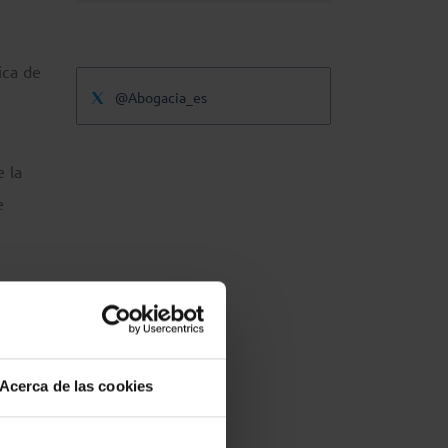
ica de
@Abogacia_es
 la
e
 hoy,
Acerca de las cookies
cipio