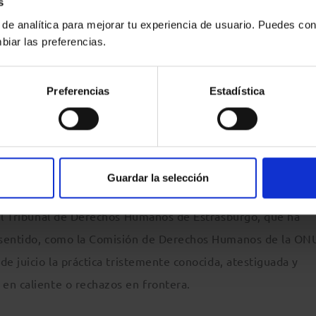
s
peraciones de retorno inmediato, como las aplicadas en las
 de analítica para mejorar tu experiencia de usuario. Puedes con
ede garantizarse si quienes estén sujetos al retorno inmedi
biar las preferencias.
o, de presentar una posible petición de protección en un pa
Preferencias
Estadística
o, el rechazo se realizará respetando la normativa internaci
acional de la que España es parte». Si bien el día que se 
idad formal con la Directiva de Retorno, ello no empece a 
Guardar la selección
los que España es parte no seguiría existiendo ese reproch
 el Tribunal de Derechos Humanos de Estrasburgo, que ha
 sentido, como la Comisión de Derechos Humanos de la ONU
de juicio la práctica tristemente conocida, atestiguada y
en caliente o rechazos en frontera.