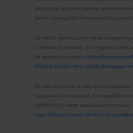
disposición adicional Décima- entendiendo 
fondo a la legalidad internacional y comunit
La noticia surgió a partir de una pregunta p
Comisión al respecto, y la respuesta del C
de noviembre pasado (
http://www.europar
010830+0+DOC+XML+V0//ES&language=e
En esta respuesta se dice que la legislación
legislación internacional, es compatible co
2008/115/CE sobre devoluciones forzosas 
type=CRE&reference=20141125&secondR