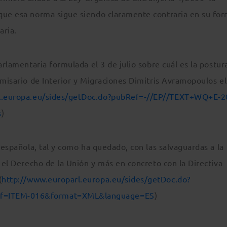
que esa norma sigue siendo claramente contraria en su for
aria.
arlamentaria formulada el 3 de julio sobre cuál es la postur
omisario de Interior y Migraciones Dimitris Avramopoulos el
l.europa.eu/sides/getDoc.do?pubRef=-//EP//TEXT+WQ+E-2
s
)
 española, tal y como ha quedado, con las salvaguardas a la
n el Derecho de la Unión y más en concreto con la Directiva
(
http://www.europarl.europa.eu/sides/getDoc.do?
ef=ITEM-016&format=XML&language=ES
)