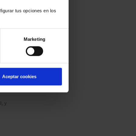
figurar tus opciones en los
ato
so
Marketing
onal
cumpla
que
Aceptar cookies
e de
, y