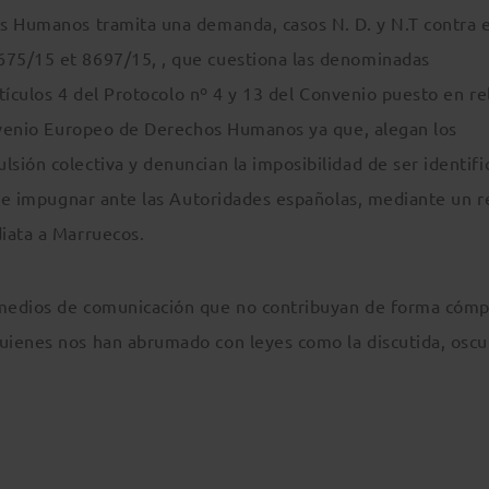
s Humanos tramita una demanda, casos N. D. y N.T contra e
75/15 et 8697/15, , que cuestiona las denominadas
rtículos 4 del Protocolo nº 4 y 13 del Convenio puesto en re
onvenio Europeo de Derechos Humanos ya que, alegan los
ión colectiva y denuncian la imposibilidad de ser identifi
y de impugnar ante las Autoridades españolas, mediante un r
iata a Marruecos.
medios de comunicación que no contribuyan de forma cómpl
uienes nos han abrumado con leyes como la discutida, oscu