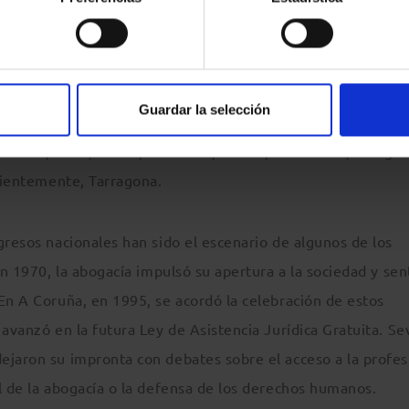
alores democráticos que sustentan el Estado de derecho», d
castellano-manchega a una larga lista de ciudades que han es
Guardar la selección
 el primer Congreso Nacional, celebrado en San Sebastián en
lencia, León, Palma, A Coruña, Sevilla, Salamanca, Zaragoz
ecientemente, Tarragona.
gresos nacionales han sido el escenario de algunos de los
en 1970, la abogacía impulsó su apertura a la sociedad y sen
En A Coruña, en 1995, se acordó la celebración de estos
avanzó en la futura Ley de Asistencia Jurídica Gratuita. Sev
ejaron su impronta con debates sobre el acceso a la profesi
l de la abogacía o la defensa de los derechos humanos.