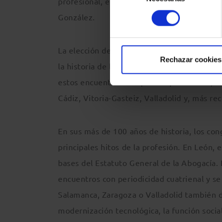
profesional, el derecho de defensa y los v
consentimiento
González.
La elección de Toledo incorpora la capital 
Rechazar cookies
la historia de la abogacía española. Desde
estos encuentros han pasado por Madrid, Va
Cádiz, Vitoria-Gasteiz, Valladolid y, más r
En sus más de 100 años de historia, los con
principales hitos de la profesión. En León, 
bases del Estatuto General de la Abogacía. 
encuentros con periodicidad cuatrienal y se 
Salamanca, Zaragoza o Valladolid también d
modernización tecnológica, la función socia