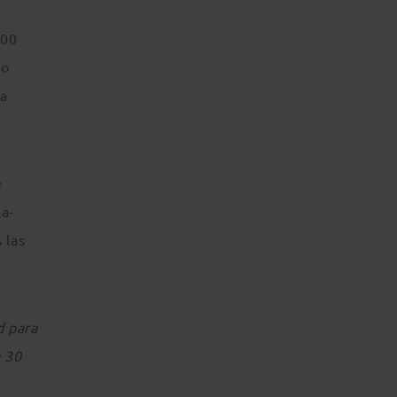
000
do
la
e
La-
 las
d para
a 30