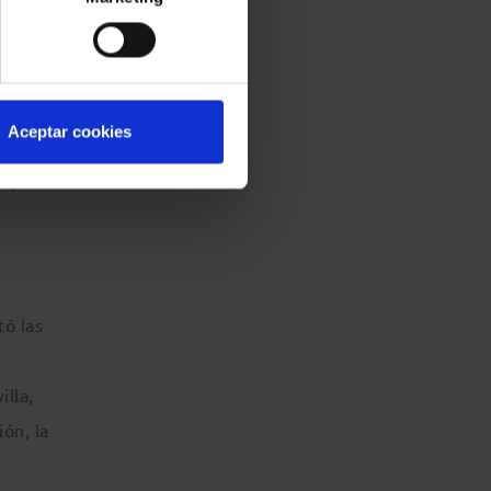
estaca
crito
Aceptar cookies
 1917,
a,
tó las
illa,
ón, la