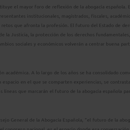
tituye el mayor foro de reflexión de la abogacía española. 
resentantes institucionales, magistrados, fiscales, académi
 retos que afronta la profesión. El futuro del Estado de de
de la Justicia, la protección de los derechos fundamentales,
s cambios sociales y económicos volverán a centrar buena par
ón académica. A lo largo de los años se ha consolidado com
n espacio en el que se comparten experiencias, se contrast
as líneas que marcarán el futuro de la abogacía española par
sejo General de la Abogacía Española, “el futuro de la abog
l congreso nacional, es el espacio donde esa conversación