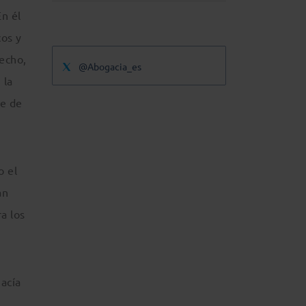
En él
cos y
recho,
@Abogacia_es
 la
te de
o el
an
a los
acía