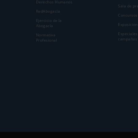
Derechos Humanos
Sala de pr
RedAbogacía
Concursos
Ejercicio de la
Exposicion
Abogací­a
Especiales
Normativa
campañas
Profesional