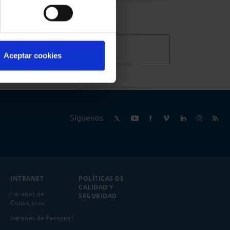
@Abogacia_es
Aceptar cookies
Síguenos
INTRANET
POLÍTICAS DE
CALIDAD Y
Intranet de
SEGURIDAD
Consejeros
Intranet de Personal