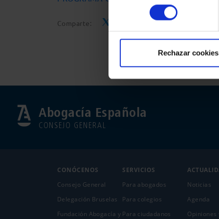
consentimiento
Comparte:
Rechazar cookies
Abogacía Española
CONSEJO GENERAL
CONÓCENOS
SERVICIOS
ACTUALI
Consejo General
Para abogados
Noticias
Delegación Bruselas
Para colegios
Agenda
Fundación Abogacía y
Para ciudadanos
Opiniones 