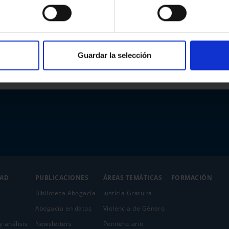
Guardar la selección
DAD
PUBLICACIONES
ÁREAS TEMÁTICAS
FORMACIÓN
Biblioteca Abogacía
Justicia Gratuita
Abogacía en datos
Violencia de Género
y análisis
Newsletters
Penitenciario