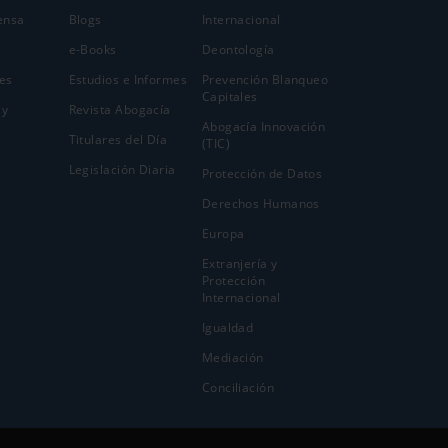
ensa
Blogs
Internacional
e-Books
Deontología
es
Estudios e Informes
Prevención Blanqueo
Capitales
 y
Revista Abogacía
Abogacía Innovación
Titulares del Día
(TIC)
Legislación Diaria
Protección de Datos
Derechos Humanos
Europa
Extranjería y
Protección
Internacional
Igualdad
Mediación
Conciliación