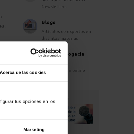
Newsletters
a
Blogs
ea.
Artículos de expertos en
distintas materias
Revista Abogacía
Española
a
Ahora también online
Acerca de las cookies
des,
 estas
nas
Publicidad
figurar tus opciones en los
Marketing