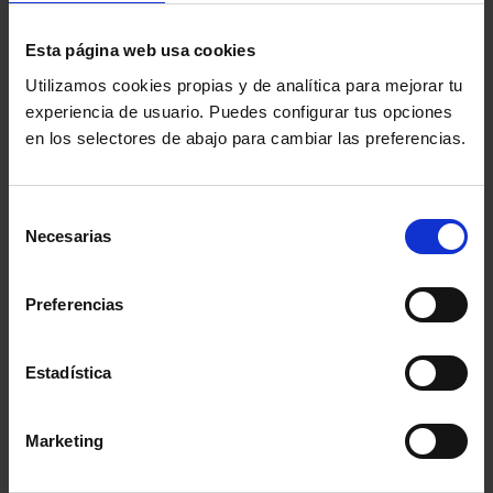
adoptar pautas de consumo y producción sostenibles.
Es preciso que redoblar esfuerzos para luchar contra
Esta página web usa cookies
el cambio climático e invertir la degradación del
medio ambiente. Paso a una economía circular más
Utilizamos cookies propias y de analítica para mejorar tu
eficiente en el uso de los recursos, promoviendo el
experiencia de usuario. Puedes configurar tus opciones
crecimiento ecológico, la bioeconomía y las
en los selectores de abajo para cambiar las preferencias.
innovaciones sostenibles. Maximizar el potencial de
la Unión de la Energía haciendo frente a los
Selección
principales retos pendientes, como por ejemplo, la
Necesarias
de
seguridad energética, los costes energéticos para los
consentimiento
hogares y las empresas y el impacto sobre el cambio
climático.
Preferencias
Una Europa influyente
: Europa ha de ejercer un
liderazgo a escala mundial a través del apoyo firme y
Estadística
coherente de un orden mundial multilateral basado
en normas y que tenga como eje a las Naciones
Unidas. La UE también debería convertir en prioridad
Marketing
el desarrollo de unas relaciones sólidas con los países
vecinos, sobre la base de un claro equilibrio entre