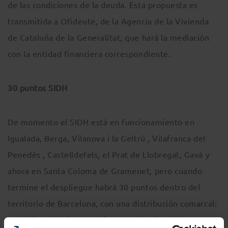
de las condiciones de la deuda. Esta propuesta es
transmitida a Ofideute, de la Agencia de la Vivienda
de Cataluña de la Generalitat, que hará la mediación
con la entidad financiera correspondiente.
30 puntos SIDH
De momento el SIDH está en funcionamiento en
Igualada, Berga, Vilanova i la Geltrú , Vilafranca del
Penedès , Castelldefels, el Prat de Llobregat, Gavà y
ahora en Santa Coloma de Gramenet, pero cuando
termine el despliegue habrá 30 puntos dentro del
territorio de Barcelona, con una distribución comarcal:
Anoia (Igualada) , Bages (Manresa), Baix Llobregat