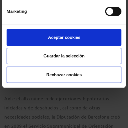
abril de 2013, el SIDH da cobertura a 31 municipios y
Marketing
se han entrevistado 17 familias; el Garraf, implantado
también en abril, el servicio da cobertura a 6
municipios y se han entrevistado 92 familias; y en el
Aceptar cookies
Alt Penedès, donde funciona desde julio, el servicio da
cobertura a 27 municipios y se han entrevistado 54
Guardar la selección
familias.
Rechazar cookies
Antecedentes del SIDH
Ante el alto número de ejecuciones hipotecarias
iniciadas y de desahucios , así como de otras
necesidades sociales, la Diputación de Barcelona creó
en 2009 el Servicio Supramunicipal de Orientación