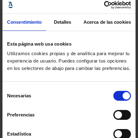
la lista de los coordinadores del Mes Europeo en cada
Estado miembro. Podrán asimismo poner a prueba su
nivel de conocimientos haciendo en línea el test sobre
Consentimiento
Detalles
Acerca de las cookies
ciberseguridad actualizado. El sitio web también
contiene un mapa interactivo, en el que pueden
Esta página web usa cookies
consultarse las actividades que se organizan en cada
Utilizamos cookies propias y de analítica para mejorar tu
experiencia de usuario. Puedes configurar tus opciones
ciudad.
en los selectores de abajo para cambiar las preferencias.
Selección
Necesarias
de
Fuente:
https://www.enisa.europa.eu/news/enisa-
consentimiento
news/cybersecurity-is-a-shared-responsibility-2018-
Preferencias
european-cyber-security-month-kicks-off
Estadística