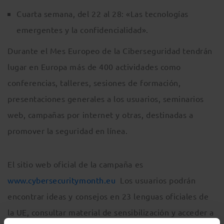
Cuarta semana, del 22 al 28: «Las tecnologías
emergentes y la confidencialidad».
Durante el Mes Europeo de la Ciberseguridad tendrán
lugar en Europa más de 400 actividades como
conferencias, talleres, sesiones de formación,
presentaciones generales a los usuarios, seminarios
web, campañas por internet y otras, destinadas a
promover la seguridad en línea.
El sitio web oficial de la campaña es
www.cybersecuritymonth.eu
Los usuarios podrán
encontrar ideas y consejos en 23 lenguas oficiales de
la UE, consultar material de sensibilización y acceder a