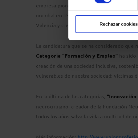
empresa pionera en tratamientos de fertilid
mundial en técnicas de reproducción asistid
Rechazar cookies
Valencia y creada por médicos valencianos.
La candidatura que se ha considerado que m
Categoría “Formación y Empleo”
ha sido 
creación de una sociedad inclusiva, sostenib
vulnerables de nuestra sociedad: víctimas d
En la última de las categorías,
“Innovación 
neurocirujano, creador de la Fundación Neu
todos los años salva la vida a multitud de n
Más información:
http://www.unionprofesio