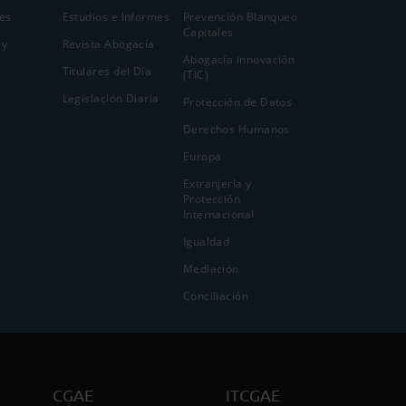
es
Estudios e Informes
Prevención Blanqueo
Capitales
 y
Revista Abogacía
Abogacía Innovación
Titulares del Día
(TIC)
Legislación Diaria
Protección de Datos
Derechos Humanos
Europa
Extranjería y
Protección
Internacional
Igualdad
Mediación
Conciliación
CGAE
ITCGAE