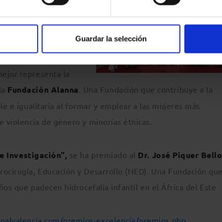
ad es ya líder
a, con origen en
Guardar la selección
ejor representa la
la
Fundación Alanna
. Una Fundación que contribuye a la
le e igualitaria al formar y emplear a las mujeres más
e violencia de género y minorías étnicas.
e Investigación”,
se ha premiado al
Dr. José Piquer Bell
rocirugía, Educación y Desarrollo (NED). Una Fundación qu
iños que padecen hidrocefalia infantil en el África del Este
nalvalencia.com/premios-excelencia/premios.php