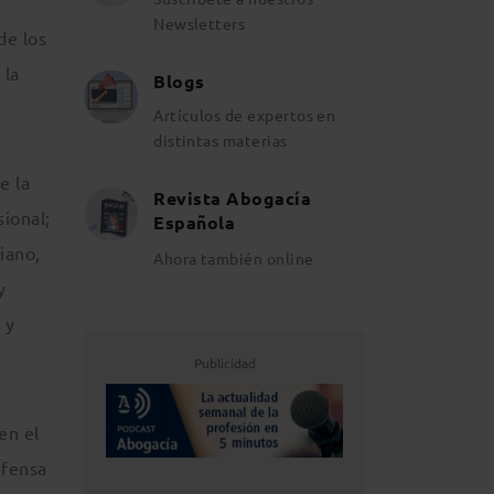
Newsletters
de los
 la
Blogs
Artículos de expertos en
distintas materias
e la
Revista Abogacía
ional;
Española
iano,
Ahora también online
y
 y
Publicidad
en el
efensa