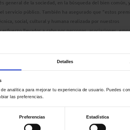
rés general de la sociedad, en la búsqueda del bien común, y
 del servicio público. También ha asegurado que “estos prem
écnica, social, cultural y humana realizada por nuestros
o y esfuerzo llevados a cabo por personas, asociaciones, emp
es lo merecen; En definitiva, para que la Excelencia profesi
llos que diariamente se esfuerzan en sus respectivas
Detalles
s categorías: en la
Categoría “Igualdad de Oportunidad
s
 ha premiado a
EVAP
, la Asociación de Empresarias y
 de analítica para mejorar tu experiencia de usuario. Puedes con
a hora de visibilizar a la mujer empresaria, directiva y
biar las preferencias.
o económico.
Preferencias
Estadística
ternacional”.
Esta