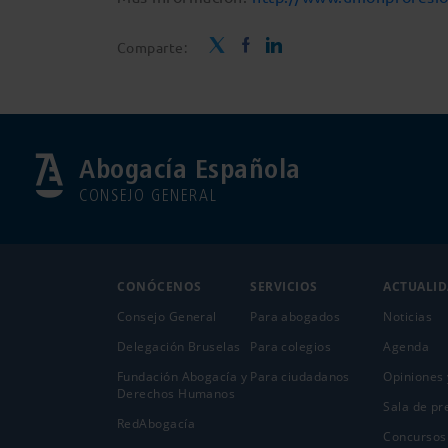
Comparte:
Abogacía Española
CONSEJO GENERAL
CONÓCENOS
SERVICIOS
ACTUALI
Consejo General
Para abogados
Noticias
Delegación Bruselas
Para colegios
Agenda
Fundación Abogacía y
Para ciudadanos
Opiniones 
Derechos Humanos
Sala de pr
RedAbogacía
Concursos