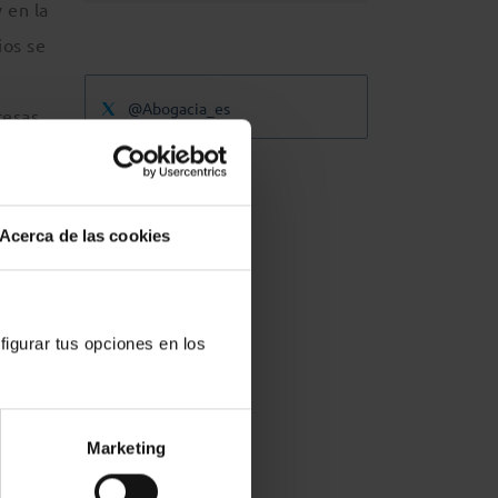
 en la
ios se
@Abogacia_es
resas
onal
Acerca de las cookies
es y
figurar tus opciones en los
Marketing