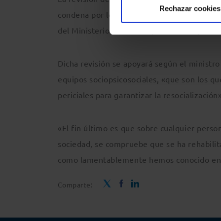
Rechazar cookies
condena por los jueces competentes», y est
del Ministerio de Justicia, sino de los jueces
Dicha revisión se apoyará según el ministro 
equipos sociopsicosociales, «que son los q
periciales para garantizar la resocializació
«El fin último es que sobre cualquier perso
sociedad, se compruebe que se ha rehabilit
como lamentablemente hemos conocido en e
Comparte: