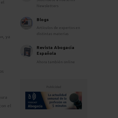
 el
Newsletters
Blogs
Artículos de expertos en
distintas materias
o», ya
Revista Abogacía
Española
Ahora también online
los
Publicidad
gura
con el