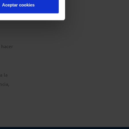
Aceptar cookies
 ni
 hacer
a la
ncia,