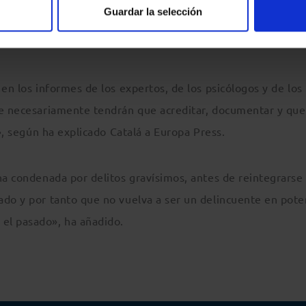
Guardar la selección
a decisión no dependerá de la Administración penitenciaria
.
en los informes de los expertos, de los psicólogos y de los
ue necesariamente tendrán que acreditar, documentar y que
n», según ha explicado Catalá a Europa Press.
na condenada por delitos gravísimos, antes de reintegrarse 
ado y por tanto que no vuelva a ser un delincuente en pote
l pasado», ha añadido.