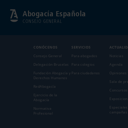
Abogacía Española
CONSEJO GENERAL
CONÓCENOS
SERVICIOS
ACTUALI
Consejo General
Para abogados
Noticias
Delegación Bruselas
Para colegios
Agenda
Fundación Abogacía y
Para ciudadanos
Opiniones 
Derechos Humanos
Sala de pr
RedAbogacía
Concursos
Ejercicio de la
Exposicion
Abogací­a
Especiales
Normativa
campañas
Profesional