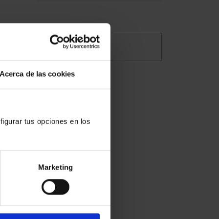
a
es
@Abogacia_es
Acerca de las cookies
sona
o,
figurar tus opciones en los
Marketing