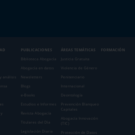
DAD
PUBLICACIONES
ÁREAS TEMÁTICAS
FORMACIÓN
Biblioteca Abogacía
Justicia Gratuita
Abogacía en datos
Violencia de Género
y análisis
Newsletters
Penitenciario
ensa
Blogs
Internacional
e-Books
Deontología
es
Estudios e Informes
Prevención Blanqueo
Capitales
 y
Revista Abogacía
Abogacía Innovación
Titulares del Día
(TIC)
Legislación Diaria
Protección de Datos