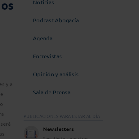
dos
Noticias
Podcast Abogacía
Agenda
Entrevistas
Opinión y análisis
es y a
Sala de Prensa
ue
ho
ra
PUBLICACIONES PARA ESTAR AL DÍA
 será
Newsletters
as
Suscríbete a nuestros