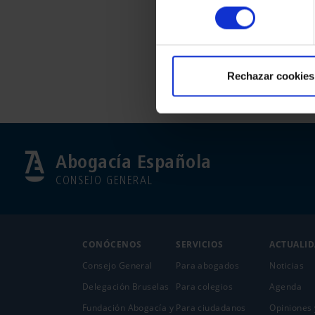
consentimiento
Rechazar cookies
Abogacía Española
CONSEJO GENERAL
CONÓCENOS
SERVICIOS
ACTUALI
Consejo General
Para abogados
Noticias
Delegación Bruselas
Para colegios
Agenda
Fundación Abogacía y
Para ciudadanos
Opiniones 