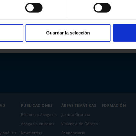
Guardar la selección
DAD
PUBLICACIONES
ÁREAS TEMÁTICAS
FORMACIÓN
Biblioteca Abogacía
Justicia Gratuita
Abogacía en datos
Violencia de Género
y análisis
Newsletters
Penitenciario