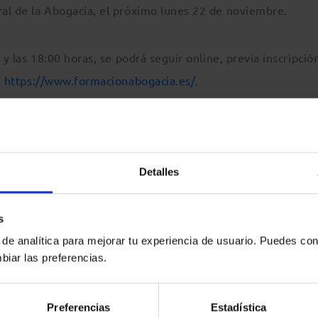
al de la Abogacía, el próximo lunes 22 de noviembre.
 y las 18:00 horas, se podrá seguir online, previa inscripció
e
https://www.formacionabogacia.es/
.
icrosoft Teams.
Detalles
s
 de analítica para mejorar tu experiencia de usuario. Puedes con
biar las preferencias.
Preferencias
Estadística