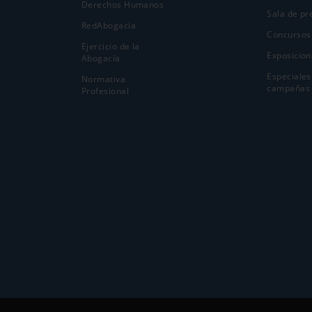
Derechos Humanos
Sala de pr
RedAbogacía
Concursos
Ejercicio de la
Exposicion
Abogací­a
Especiales
Normativa
campañas
Profesional