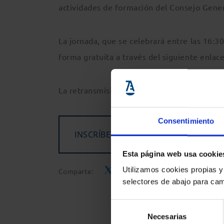
actividades de formación del Consejo Gener
La jornada, que se celebrará entre las 16:30
forma gratuita a través del siguiente enlac
La retransmisión se realizará a través de M
Consentimiento
INSCRÍBETE A LA JORNADA
Esta página web usa cookie
Utilizamos cookies propias y
Comparte:
selectores de abajo para cam
Selección
Necesarias
de