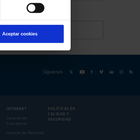
@Abogacia_es
Aceptar cookies
Síguenos
INTRANET
POLÍTICAS DE
CALIDAD Y
Intranet de
SEGURIDAD
Consejeros
Intranet de Personal