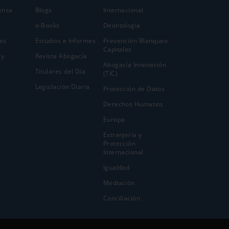
ensa
Blogs
Internacional
e-Books
Deontología
es
Estudios e Informes
Prevención Blanqueo
Capitales
 y
Revista Abogacía
Abogacía Innovación
Titulares del Día
(TIC)
Legislación Diaria
Protección de Datos
Derechos Humanos
Europa
Extranjería y
Protección
Internacional
Igualdad
Mediación
Conciliación