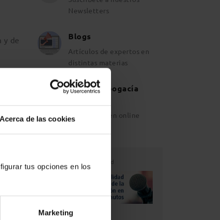
Newsletters
Blogs
n y de
Artículos de expertos en
distintas materias
Revista Abogacía
Española
Ahora también online
Acerca de las cookies
Publicidad
figurar tus opciones en los
Marketing