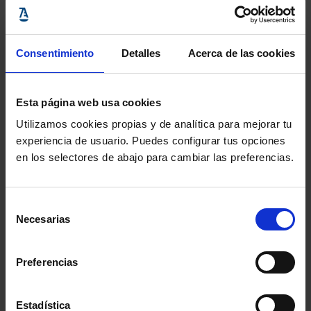
libertad. La ceremonia no solo reconoce la trayectoria
de Dahmani, sino que también simboliza la solidaridad
Consentimiento
Detalles
Acerca de las cookies
global con los defensores de derechos humanos que
enfrentan represalias en contextos políticos
Esta página web usa cookies
represivos.
Utilizamos cookies propias y de analítica para mejorar tu
experiencia de usuario. Puedes configurar tus opciones
Su caso sigue siendo un ejemplo del delicado
en los selectores de abajo para cambiar las preferencias.
equilibrio entre las leyes nacionales y los derechos
fundamentales en Túnez, y su historia se ha
Selección
convertido en un referente de resistencia frente a la
Necesarias
de
censura y un llamado a la comunidad internacional
consentimiento
para proteger a abogados y activistas que defienden
Preferencias
los derechos humanos en situaciones difíciles.
Estadística