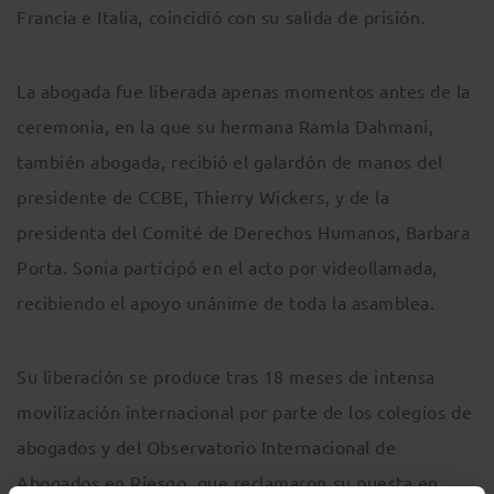
Francia e Italia, coincidió con su salida de prisión.
La abogada fue liberada apenas momentos antes de la
ceremonia, en la que su hermana Ramla Dahmani,
también abogada, recibió el galardón de manos del
presidente de CCBE, Thierry Wickers, y de la
presidenta del Comité de Derechos Humanos, Barbara
Porta. Sonia participó en el acto por videollamada,
recibiendo el apoyo unánime de toda la asamblea.
Su liberación se produce tras 18 meses de intensa
movilización internacional por parte de los colegios de
abogados y del Observatorio Internacional de
Abogados en Riesgo, que reclamaron su puesta en