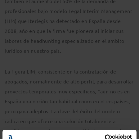
también el aumento del 50% de la demanda de
profesionales bajo modelo Legal Interim Management
(LIM) que Iterlegis ha detectado en España desde
2008, año en que la firma fue pionera al iniciar sus
labores de headhunting especializado en el ambito
jurídico en nuestro país.
La figura LIM, consistente en la contratación de
abogados, normalmente de alto perfil, para desarrollar
proyectos temporales muy específicos, “aún no es en
España una opción tan habitual como en otros países,
pero gana adeptos. La clave del éxito del modelo
radica en que ofrece una solución totalmente a
medida que garantiza extrema calidad y control de