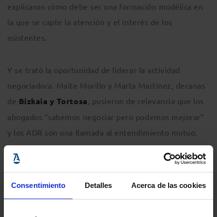
explicaron cómo debe ser una formación modélica en
la que se capte la atención y el interés de los
asistentes.
Y se trató la oportunidad de liderar la actividad
negociadora. Maite Morillo y Marta Martínez, decanas
de
Bizkaia y Tortosa
, pusieron de relevancia que los
abogados “sabemos negociar pero podemos mejorar”
y los ADR son una llamada al entendimiento mutuo.
Ildefonso Seller, decano de
Badajoz
, y Blanca Ramos,
de
Pamplona
, manifestaron que las instituciones
colegiales tienen la obligación de velar por la
Consentimiento
Detalles
Acerca de las cookies
protección efectiva de los profesionales, adoptando
medidas y promoviendo la transparencia y la