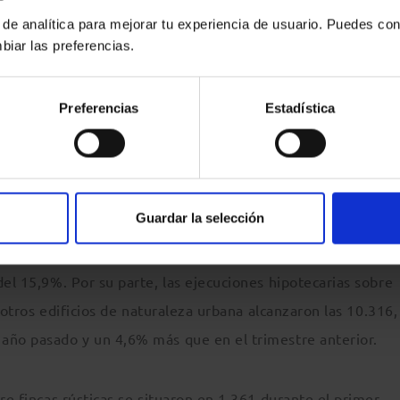
 menos respecto al mismo trimestre de 2014.
 de analítica para mejorar tu experiencia de usuario. Puedes con
biar las preferencias.
e las ejecuciones hipotecarias iniciadas sobre viviendas en 
nstituidas en 2007, el 15,2% a hipotecas suscritas en 2006
Preferencias
Estadística
ando un poco más el espectro, a los años 2005-2008, se ob
ejecuciones hipotecarias iniciadas en los tres primeros me
Guardar la selección
otecarias sobre solares ascendieron a 1.489, con un descens
del 15,9%. Por su parte, las ejecuciones hipotecarias sobre
y otros edificios de naturaleza urbana alcanzaron las 10.316,
año pasado y un 4,6% más que en el trimestre anterior.
re fincas rústicas se situaron en 1.361 durante el primer