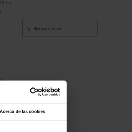
250 en
e
@Abogacia_es
a
na
Acerca de las cookies
de
 sobre