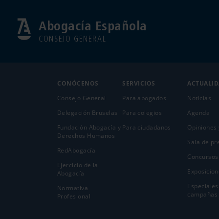
Abogacía Española
CONSEJO GENERAL
CONÓCENOS
SERVICIOS
ACTUALI
Consejo General
Para abogados
Noticias
Delegación Bruselas
Para colegios
Agenda
Fundación Abogacía y
Para ciudadanos
Opiniones 
Derechos Humanos
Sala de pr
RedAbogacía
Concursos
Ejercicio de la
Exposicion
Abogací­a
Especiales
Normativa
campañas
Profesional