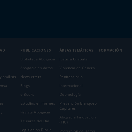
DAD
PUBLICACIONES
ÁREAS TEMÁTICAS
FORMACIÓN
Biblioteca Abogacía
Justicia Gratuita
Abogacía en datos
Violencia de Género
y análisis
Newsletters
Penitenciario
ensa
Blogs
Internacional
e-Books
Deontología
es
Estudios e Informes
Prevención Blanqueo
Capitales
 y
Revista Abogacía
Abogacía Innovación
Titulares del Día
(TIC)
Legislación Diaria
Protección de Datos