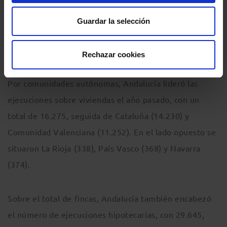
Guardar la selección
ANDALUCÍA LIDERA LAS EJECUCIONES
HIPOTECARIAS SOBRE VIVIENDAS.
Rechazar cookies
Por comunidades autónomas, Andalucía lideró las
ejecuciones sobre viviendas el año pasado, con un
total de 16.275, seguida de Cataluña (14.230) y
Comunidad Valenciana (11.252). En el lado opuesto se
situaron La Rioja (338), País Vasco (368) y Navarra
(374).
Sobre el total de fincas, Andalucía también encabezó
el número de ejecuciones hipotecarias, con 29.645,