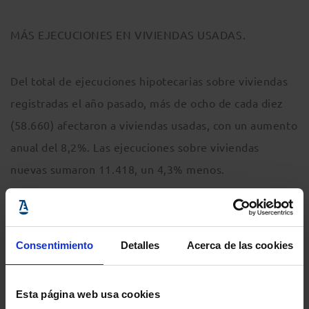
MÁS EJECUCIONES EN VIVIENDAS USADAS.
Del total de ejecuciones hipotecarias sobre viviendas
registradas el año pasado, más de ocho de cada diez
(58.660) afectaron a viviendas usadas, con un aumento
anual del 8,2%. Las ejecuciones sobre viviendas
nuevas sumaron 11.418, un 4,3% menos.
La estadística revela además que el 20,2% de las
ejecuciones hipotecarias iniciadas sobre viviendas en
Consentimiento
Detalles
Acerca de las cookies
2014 corresponde a hipotecas constituidas en 2007, el
17,3% a hipotecas suscritas en 2006 y el 12,1% a
Esta página web usa cookies
hipotecas firmadas en 2005. Ampliando un poco más