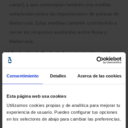
caviar), y que contemplan también una medida
antielusión contra las importaciones de potasas de
Bielorrusia. Estas medidas también contribuirán a
cerrar los resquicios existentes entre Rusia y
Bielorrusia.
6) Exclusión de Rusia de la contratación pública y
los fondos europeos; aclaraciones jurídicas y
cumplimiento normativo
Consentimiento
Detalles
Acerca de las cookies
Prohibición total de la participación de entidades y
Esta página web usa cookies
nacionales rusos en contratos públicos en la UE. Las
Utilizamos cookies propias y de analítica para mejorar tu
autoridades competentes podrán conceder
experiencia de usuario. Puedes configurar tus opciones
excepciones limitadas cuando no exista una
en los selectores de abajo para cambiar las preferencias.
alternativa viable.