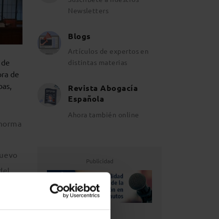
Newsletters
Blogs
Artículos de expertos en
 de
distintas materias
ora de
bas,
Revista Abogacía
Española
Ahora también online
 norma
,
nuevo
Publicidad
del
a