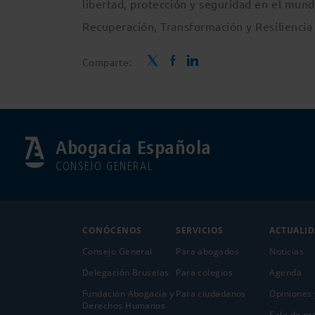
libertad, protección y seguridad en el mundo
Recuperación, Transformación y Resiliencia
Comparte:
Abogacía Española
CONSEJO GENERAL
CONÓCENOS
SERVICIOS
ACTUALI
Consejo General
Para abogados
Noticias
Delegación Bruselas
Para colegios
Agenda
Fundación Abogacía y
Para ciudadanos
Opiniones 
Derechos Humanos
Sala de pr