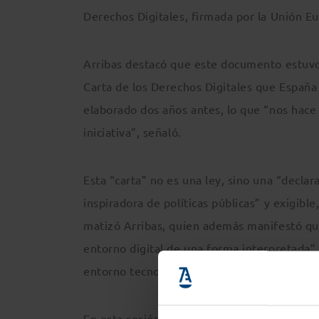
Derechos Digitales, firmada por la Unión E
Arribas destacó que este documento estuvo
Carta de los Derechos Digitales que España
elaborado dos años antes, lo que “nos hace
iniciativa”, señaló.
Esta “carta” no es una ley, sino una “declar
inspiradora de políticas públicas” y exigibl
matizó Arribas, quien además manifestó qu
entorno digital de una forma interpretada”
entorno tecnológico, que planteen nuevos co
En esta sesión del ciclo formativo de ponen