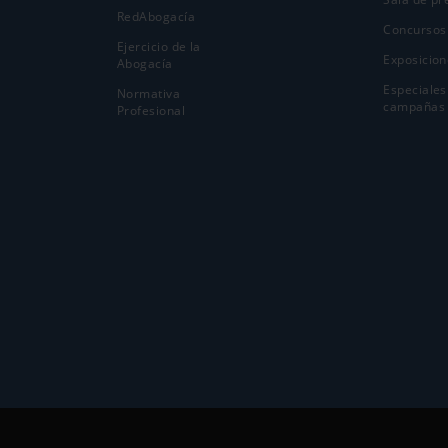
RedAbogacía
Concursos
Ejercicio de la
Exposicion
Abogací­a
Especiales
Normativa
campañas
Profesional