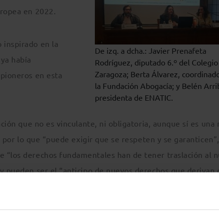
uropea en 2022.
 inspirado en la
De izq. a dcha.: Javier Prenafeta
 ya había
Rodríguez, diputado 6.º del Colegio
Zaragoza; Berta Álvarez, coordinad
 pioneros en esta
la Fundación Abogacía; y Belén Arri
presidenta de ENATIC.
ación que no es vinculante, ni obligatoria, aunque sí es una
e, por lo que “puede exigir que se respeten y se garanticen”
e “los derechos fundamentales han de tener traslación al 
 y pueden ser el “anticipo de nuevos derechos que derivan 
nflictos y, por lo tanto, el cómo afrontarlos”.
cias sobre derechos humanos digitales, también participó l