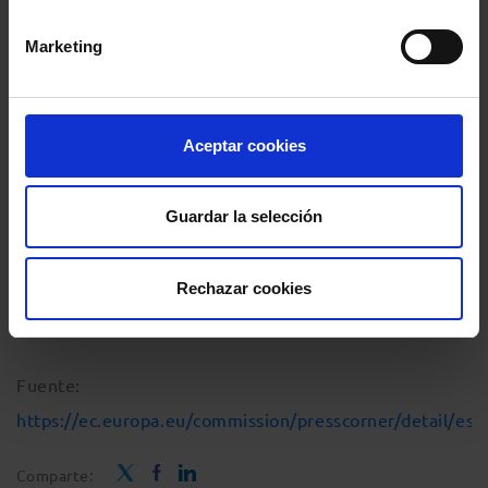
remedio a una grave perturbación en la economía de
Marketing
un Estado miembro en consonancia con el artículo 107,
apartado 3, letra b) del Tratado de Funcionamiento de
la Unión Europea (TFUE) y las condiciones establecidas
Aceptar cookies
en el Marco Temporal.
Guardar la selección
Sobre esta base, la Comisión ha aprobado las medidas
en virtud de las normas de la UE en materia de ayudas
Rechazar cookies
estatales.
Fuente:
https://ec.europa.eu/commission/presscorner/detail/es
Comparte: