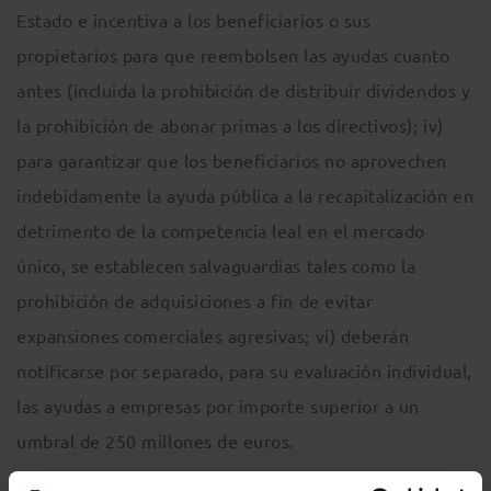
Estado e incentiva a los beneficiarios o sus
propietarios para que reembolsen las ayudas cuanto
antes (incluida la prohibición de distribuir dividendos y
la prohibición de abonar primas a los directivos); iv)
para garantizar que los beneficiarios no aprovechen
indebidamente la ayuda pública a la recapitalización en
detrimento de la competencia leal en el mercado
único, se establecen salvaguardias tales como la
prohibición de adquisiciones a fin de evitar
expansiones comerciales agresivas; vi) deberán
notificarse por separado, para su evaluación individual,
las ayudas a empresas por importe superior a un
umbral de 250 millones de euros.