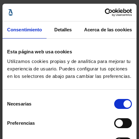
esencial, por sus conocimientos, su formación y su
deber de secreto profesional.
Consentimiento
Detalles
Acerca de las cookies
Y además, la Abogacía considera que “para una mejor
colaboración con la Administración y para facilitar el
Esta página web usa cookies
cumplimiento de las medidas de diligencia que ello
Utilizamos cookies propias y de analítica para mejorar tu
comporta, es imprescindible la creación del Órgano
experiencia de usuario. Puedes configurar tus opciones
en los selectores de abajo para cambiar las preferencias.
Centralizado de Prevención de Blanqueo de Capitales
de la Abogacía”.
Selección
Necesarias
de
En las jornadas también se habló de la potestad
consentimiento
sancionadora de la administración y de criptomonedas.
Preferencias