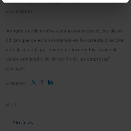
Administraciones Públicas”, señaló el informe en sus
conclusiones.
“Aunque queda mucho camino por recorrer, los datos
indican que se está avanzando en la correcta dirección
para alcanzar la paridad de género en los cargos de
responsabilidad y de dirección de las empresas”,
concluyó.
Comparte:
MENÚ
Noticias