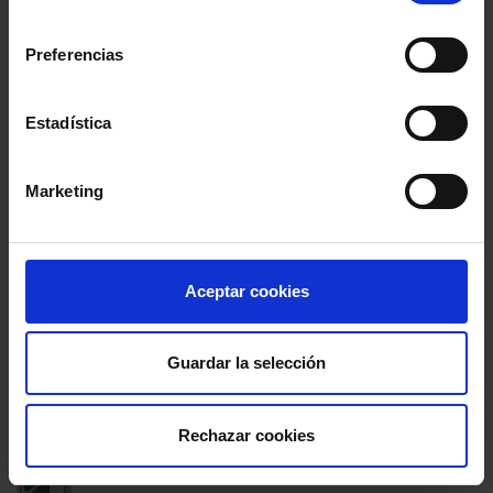
consentimiento
Preferencias
Agenda
Entrevistas
Estadística
Opinión y análisis
Marketing
Sala de Prensa
Aceptar cookies
PUBLICACIONES PARA ESTAR AL DÍA
Guardar la selección
Newsletters
Suscríbete a nuestros Newsletters
Rechazar cookies
Blogs