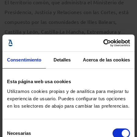
El territorio común, que administra el Ministerio de
Presidencia, Justicia y Relaciones con las Cortes, está
compuesto por las comunidades de Illes Balears,
Castilla y León, Castilla-La Mancha, Extremadura y
Murcia, así como por las ciudades autónomas de Ceuta
y Melilla y los órganos centrales de la Administración
Consentimiento
Detalles
Acerca de las cookies
de Justicia.
Comparte:
Esta página web usa cookies
Utilizamos cookies propias y de analítica para mejorar tu
experiencia de usuario. Puedes configurar tus opciones
MENÚ
en los selectores de abajo para cambiar las preferencias.
Noticias
Selección
Necesarias
de
Podcast Abogacía