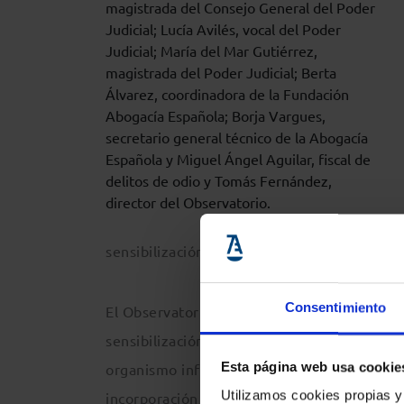
magistrada del Consejo General del Poder
Judicial; Lucía Avilés, vocal del Poder
Judicial; María del Mar Gutiérrez,
magistrada del Poder Judicial; Berta
Álvarez, coordinadora de la Fundación
Abogacía Española; Borja Vargues,
secretario general técnico de la Abogacía
Española y Miguel Ángel Aguilar, fiscal de
delitos de odio y Tomás Fernández,
director del Observatorio.
sensibilización social.
Consentimiento
El Observatorio se estructura en cuatro gru
sensibilización; discurso de odio genérico;
Esta página web usa cookie
organismo informará al resto de integrantes
Utilizamos cookies propias y
incorporación será sometida a votación en e