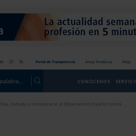
Portal de Transparencia
Áreas Temáticas
FAQs
CONÓCENOS
SERVIC
ola, invitada a incorporarse al Observatorio Español contra ...