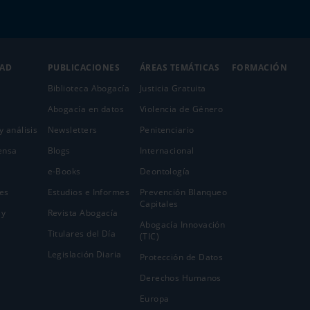
DAD
PUBLICACIONES
ÁREAS TEMÁTICAS
FORMACIÓN
Biblioteca Abogacía
Justicia Gratuita
Abogacía en datos
Violencia de Género
y análisis
Newsletters
Penitenciario
ensa
Blogs
Internacional
e-Books
Deontología
es
Estudios e Informes
Prevención Blanqueo
Capitales
 y
Revista Abogacía
Abogacía Innovación
Titulares del Día
(TIC)
Legislación Diaria
Protección de Datos
Derechos Humanos
Europa