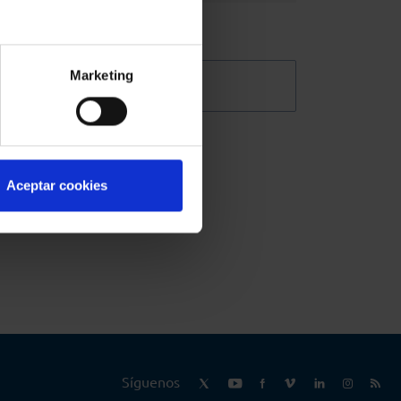
o
Marketing
izado
@Abogacia_es
ora de
Aceptar cookies
la
Síguenos