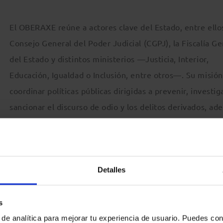
El OBERAXE reúne a actores clave del Estado, entre ello
Consejo General del Poder Judicial (CGPJ), la Fiscalía Ge
del Estado y distintos ministerios —Justicia, Interior,
Educación, Igualdad o Inclusión, entre otros—. Su misión
coordinar políticas públicas dirigidas a prevenir, investig
sancionar el discurso de odio y los delitos derivados, a
de promover la formación de operadores jurídicos y la
Detalles
pos de trabajo: estadísticas y sentencias; formación y
 y discurso de odio en el deporte. El próximo 28 de noviembr
s
 de la invitación cursada a la Abogacía Española, y su
 de analítica para mejorar tu experiencia de usuario. Puedes con
l Pleno previsto para julio de 2026.