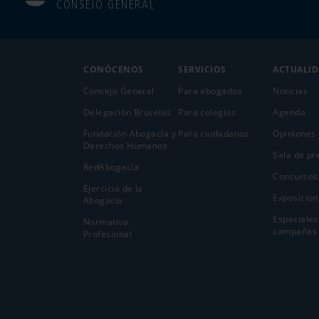
CONSEJO GENERAL
CONÓCENOS
SERVICIOS
ACTUALI
Consejo General
Para abogados
Noticias
Delegación Bruselas
Para colegios
Agenda
Fundación Abogacía y
Para ciudadanos
Opiniones 
Derechos Humanos
Sala de pr
RedAbogacía
Concursos
Ejercicio de la
Exposicion
Abogací­a
Especiales
Normativa
campañas
Profesional