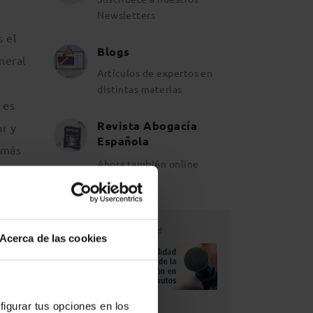
Newsletters
s el
Blogs
neral
Artículos de expertos en
distintas materias
 es
Revista Abogacía
ar y
Española
demás
Ahora también online
Publicidad
Acerca de las cookies
e, el
figurar tus opciones en los