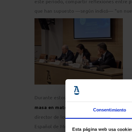
este periodo, compartir reflexiones entre 
que han supuesto —según indicó— “un nuevo
Durante estos dos días se han tratado tem
masa en materia de derecho privado de 
Consentimiento
director de los Servicios Jurídicos de la C
Español de Mediación, que contó con miembr
Esta página web usa cookie