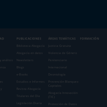
DAD
PUBLICACIONES
ÁREAS TEMÁTICAS
FORMACIÓN
Biblioteca Abogacía
Justicia Gratuita
Abogacía en datos
Violencia de Género
y análisis
Newsletters
Penitenciario
ensa
Blogs
Internacional
e-Books
Deontología
es
Estudios e Informes
Prevención Blanqueo
Capitales
 y
Revista Abogacía
Abogacía Innovación
Titulares del Día
(TIC)
Legislación Diaria
Protección de Datos