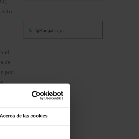
ASC,
isito
@Abogacia_es
n el
ia de
en por
es”.
rsos-
llo,
Acerca de las cookies
o
, José