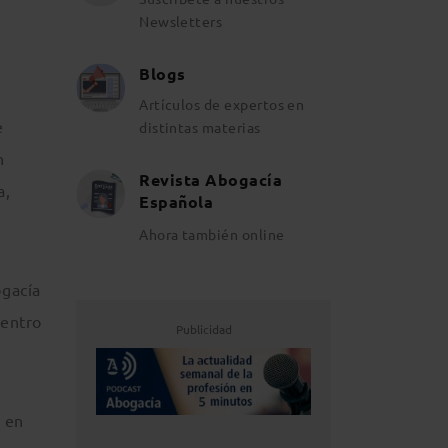
Newsletters
Blogs
Artículos de expertos en
e
distintas materias
n
Revista Abogacía
a,
Española
Ahora también online
ogacía
Centro
Publicidad
a en