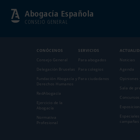
Abogacía Española
CONSEJO GENERAL
CONÓCENOS
SERVICIOS
ACTUALI
Consejo General
Para abogados
Noticias
Delegación Bruselas
Para colegios
Agenda
Fundación Abogacía y
Para ciudadanos
Opiniones 
Derechos Humanos
Sala de pr
RedAbogacía
Concursos
Ejercicio de la
Exposicion
Abogací­a
Especiales
Normativa
campañas
Profesional