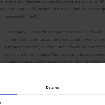
profesionales y plantear propuestas de mejora sobre los M
 paradigma en el funcionamiento de la justicia como requ
de procedibilidad”.
Por su parte, Juan Carlos Campo, comentó que “solo la
comunión de esfuerzos puede provocar una revolución e
sistema de justicia”, y Rafael Catalá abordó la importanc
trasladar a los ciudadanos “que los conflictos se resuelv
el diálogo y la negociación antes de acudir a los tribunal
as como la
derivación a mediación de determinados recu
la competencia
, en una mesa moderada por Fernando Cabe
Detalles
ámara de Comercio de España y secretario general del Centr
os del Gabinete Técnico del Tribunal Supremo: Luis Seller
s