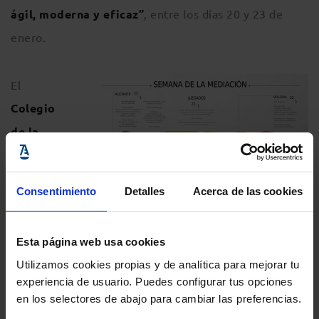
ágil, moderna y eficaz”
, entre los días 20 y 23 de
enero.
El
Colegio
de la
Consentimiento
Detalles
Acerca de las cookies
Cartel informativo semana de la
Esta página web usa cookies
Mediación ICALI
Utilizamos cookies propias y de analítica para mejorar tu
experiencia de usuario. Puedes configurar tus opciones
Abogacía de Alicante,
por su parte, decidió ampliar
en los selectores de abajo para cambiar las preferencias.
el Día Europeo de la Mediación y organizar diferentes