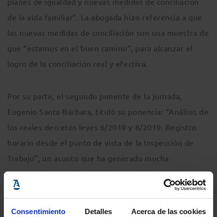
planes de igualdad y nuevas medidas de conciliación
de la vida familiar”. La abogada hizo referencia a que
las nuevas medidas de conciliación son una muestra de
que “estamos en el buen camino”, para alcanzar el
logro de la conciliación real y efectiva.
Por su parte, el segundo ponente de la jornada,
Eugenio Santa-Bárbara, tituló su ponencia: “Análisis de
los reales decretos leyes 6/2019 y 8/2019. Registro
horario desde el punto de vista de la Inspección de
Trabajo”, un asunto que ha generado mucha
controversia y muchas dudas en todos los ámbitos
laborales.
Consentimiento
Detalles
Acerca de las cookies