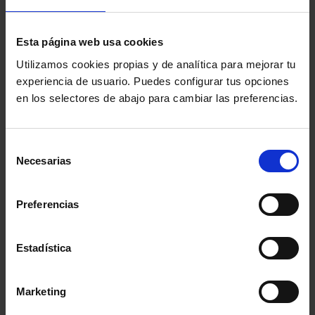
En este sentido, además de analizar punto por punto
la norma, el Jefe de la Inspección de Trabajo de la
Esta página web usa cookies
provincia de Cádiz quiso destacar que no se
Utilizamos cookies propias y de analítica para mejorar tu
corresponde con la realidad la alarma social creada en
experiencia de usuario. Puedes configurar tus opciones
torno a este tema del control de horario, por lo que
en los selectores de abajo para cambiar las preferencias.
además de despejar dudas, quiso transmitir
tranquilidad a los asistentes a la jornada, poniendo en
Selección
Necesarias
valor los beneficios de la medida.
de
consentimiento
Comparte:
Preferencias
Estadística
MENÚ
Marketing
Noticias