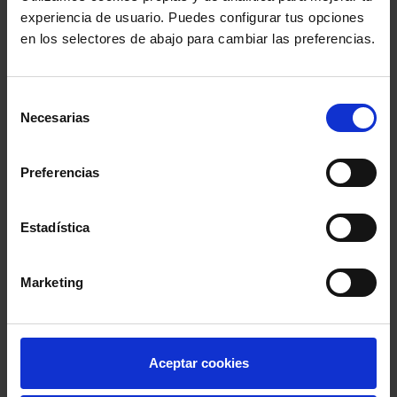
transformación social a través de su compromiso con
experiencia de usuario. Puedes configurar tus opciones
los derechos humanos.
en los selectores de abajo para cambiar las preferencias.
Comparte:
Selección
Necesarias
de
consentimiento
MENÚ
Preferencias
Noticias
Estadística
Podcast Abogacía
Marketing
Agenda
Entrevistas
Aceptar cookies