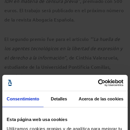
IDH en materia de censura previa”
, premiado con 500
euros. El trabajo será publicado en el próximo número
de la revista Abogacía Española.
El segundo premio fue para el artículo
“’La huella de
los agentes tecnológicos en la libertad de expresión y
el derecho a la información”
, de Cinthia Valenzuela,
estudiante de la Universidad Pontificia Comillas,
premiado con 250 euros.
Al certamen, dirigido a estudiantes de grado o máster
Consentimiento
Detalles
Acerca de las cookies
residentes en España, se han presentado diversos
trabajos que han analizado el papel que cumple la
Esta página web usa cookies
abogacía como una herramienta de trascendencia y
Utilizamos cookies propias y de analítica para mejorar tu