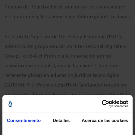
Colegio de Registradores, por su carrera marcada por
el compromiso, la solvencia y el liderazgo institucional.
El Instituto Superior de Derecho y Economía (ISDE),
miembro del grupo educativo internacional Digitalent
Group, recibió el Premio a la Innovación por su
transformación digital, que la ha convertido en un
referente global en educación jurídica tecnológica
(EdTech). Y el Premio LegalTech Santander recayó en
los Registradores de España por su proyecto OpenData
Registradores, una iniciativa que ofrece acceso libre a
datos abiertos y anonimizados sobre el mercado
Consentimiento
Detalles
Acerca de las cookies
inmobiliario y mercantil, convirtiendo la información
registral en conocimiento público.