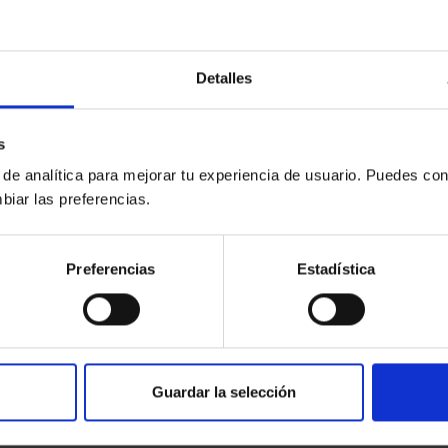
 apoyar las operaciones de devolución de personas en situa
os, por ejemplo, en tareas de identificación y ayudando pa
se reforzará la cooperación con la oficina europea de asil
Detalles
s
ión con los países de fuera de la UE y, así, se permitirá la
 de analítica para mejorar tu experiencia de usuario. Puedes con
á de los de la vecindad europea. Estos acuerdos deberán
biar las preferencias.
s y a la protección de datos personales. Está prevista, asi
igilar que la agencia respeta los derechos fundamentales en
Preferencias
Estadística
Guardar la selección
ente a 162, y 44 abstenciones. El Consejo deberá ahora ad