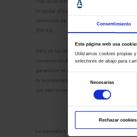
Tras la reforma, la agencia se encargará de
irregular efectuadas por los Estados miembr
obtención de documentos de viaje. También 
Consentimiento
(EASO).
Esta página web usa cookie
Otro de los objetivos es mejorar la cooperac
Utilizamos cookies propias y
consecución de acuerdos con países más all
selectores de abajo para cam
garantizar el respeto a los derechos humano
Selección
la incorporación de personal dedicado en v
Necesarias
de
sus operaciones.
consentimiento
Rechazar cookies
La normativa fue aprobada por 403 votos fr