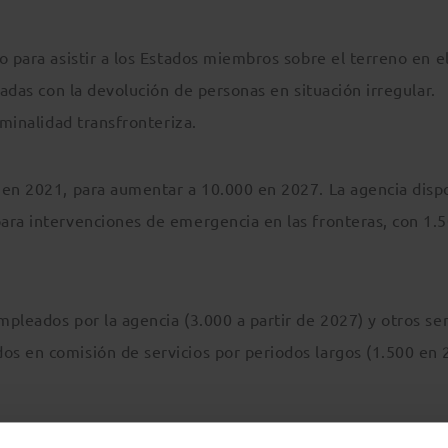
o para asistir a los Estados miembros sobre el terreno en e
nadas con la devolución de personas en situación irregular.
iminalidad transfronteriza.
 en 2021, para aumentar a 10.000 en 2027. La agencia disp
ara intervenciones de emergencia en las fronteras, con 1.
pleados por la agencia (3.000 a partir de 2027) y otros se
s en comisión de servicios por periodos largos (1.500 en 