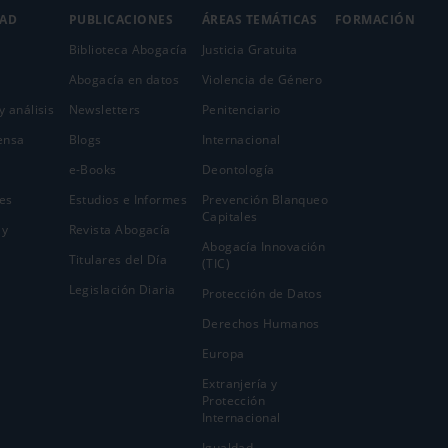
DAD
PUBLICACIONES
ÁREAS TEMÁTICAS
FORMACIÓN
Biblioteca Abogacía
Justicia Gratuita
Abogacía en datos
Violencia de Género
y análisis
Newsletters
Penitenciario
ensa
Blogs
Internacional
e-Books
Deontología
es
Estudios e Informes
Prevención Blanqueo
Capitales
 y
Revista Abogacía
Abogacía Innovación
Titulares del Día
(TIC)
Legislación Diaria
Protección de Datos
Derechos Humanos
Europa
Extranjería y
Protección
Internacional
Igualdad