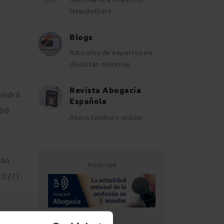
Newsletters
l
Blogs
Artículos de expertos en
distintas materias
Revista Abogacía
ondrá
Española
500
Ahora también online
rán
Publicidad
2027)