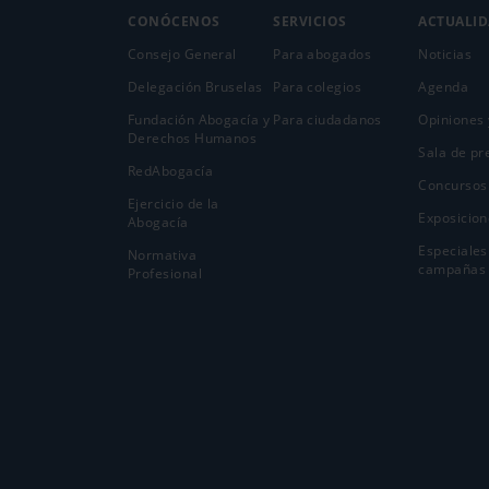
CONÓCENOS
SERVICIOS
ACTUALI
Consejo General
Para abogados
Noticias
Delegación Bruselas
Para colegios
Agenda
Fundación Abogacía y
Para ciudadanos
Opiniones 
Derechos Humanos
Sala de pr
RedAbogacía
Concursos
Ejercicio de la
Exposicion
Abogací­a
Especiales
Normativa
campañas
Profesional