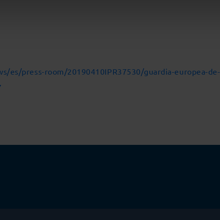
ews/es/press-room/20190410IPR37530/guardia-europea-de
7