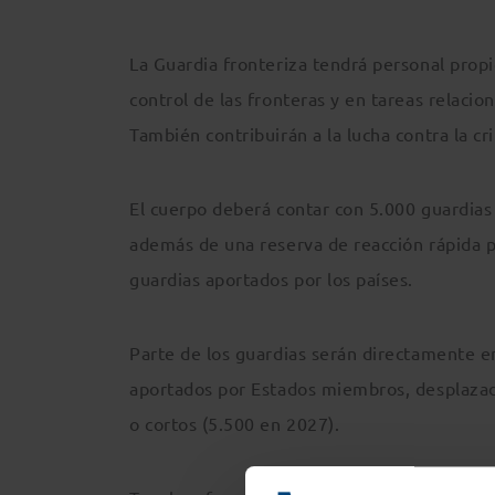
La Guardia fronteriza tendrá personal propi
control de las fronteras y en tareas relacio
También contribuirán a la lucha contra la cr
El cuerpo deberá contar con 5.000 guardias
además de una reserva de reacción rápida p
guardias aportados por los países.
Parte de los guardias serán directamente em
aportados por Estados miembros, desplazado
o cortos (5.500 en 2027).