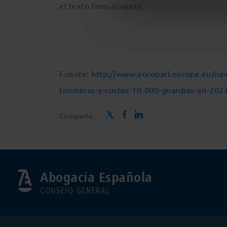
el texto formalmente.
Fuente:
http://www.europarl.europa.eu/n
fronteras-y-costas-10-000-guardias-en-202
Comparte:
Abogacía Española
CONSEJO GENERAL