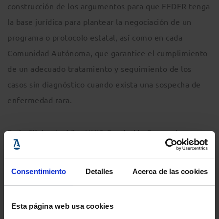
construcción de los argumentos para que FEDER tenga
la base jurídica para plantear la negociación de un
programa o protocolo estatal, así como en cada
Comunidad Autónoma, que garantice el cumplimiento
de un adecuado tratamiento y seguimiento de los
casos sin diagnóstico cuando exista una sospecha de
enfermedad rara.
En la Clínica Jurídica UNIR-Fundación Fernando
Pombo, la primera on-line creada en España, se
resuelven casos reales propuestos por entidades
Consentimiento
Detalles
Acerca de las cookies
sociales o colectivos vulnerables con los que colabora
la Fundación Fernando Pombo. Desde que naciera la
Esta página web usa cookies
Clínica jurídica en 2013, se han resuelto 35 casos,