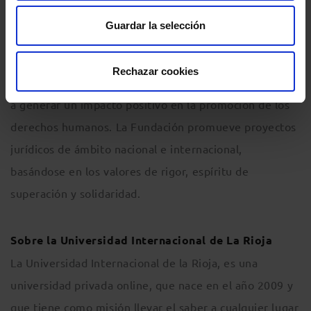
misión de impulsar en la abogacía el compromiso con
Guardar la selección
los derechos de los más desfavorecidos. Desarrollamos
soluciones jurídicas innovadoras para dar respuesta a
Rechazar cookies
los grandes retos sociales, prestando especial atención
a generar un impacto positivo en la promoción de los
derechos humanos. La Fundación promueve proyectos
jurídicos de ámbito nacional e internacional,
basándose en los valores de rigor, espíritu de
superación y solidaridad.
Sobre la Universidad Internacional de La Rioja
La Universidad Internacional de la Rioja, es una
universidad privada online, que nace en el año 2009 y
que tiene como misión llevar el saber a cualquier lugar