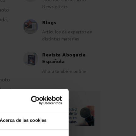
Newsletters
moto
nda,
Blogs
Artículos de expertos en
distintas materias
Revista Abogacía
Española
Ahora también online
emoto
lso de
Publicidad
Acerca de las cookies