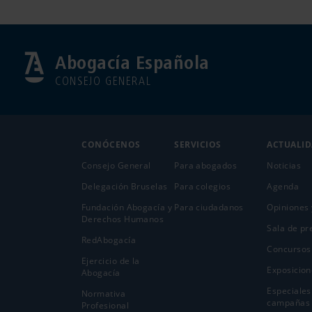
Abogacía Española
CONSEJO GENERAL
CONÓCENOS
SERVICIOS
ACTUALI
Consejo General
Para abogados
Noticias
Delegación Bruselas
Para colegios
Agenda
Fundación Abogacía y
Para ciudadanos
Opiniones 
Derechos Humanos
Sala de pr
RedAbogacía
Concursos
Ejercicio de la
Exposicion
Abogací­a
Especiales
Normativa
campañas
Profesional