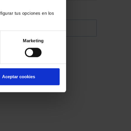
ara
figurar tus opciones en los
@Abogacia_es
sión,
Marketing
 para
Aceptar cookies