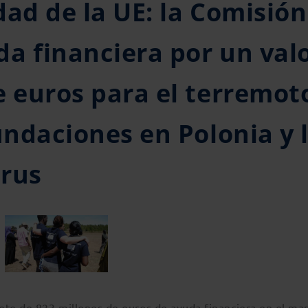
dad de la UE: la Comisión
a financiera por un val
e euros para el terremot
undaciones en Polonia y 
irus
te de 823 millones de euros de ayuda financiera en el ma