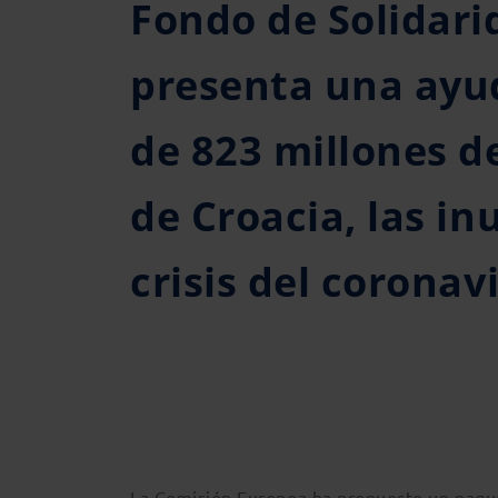
Fondo de Solidari
presenta una ayud
de 823 millones d
de Croacia, las in
crisis del coronav
La Comisión Europea ha propuesto un paque