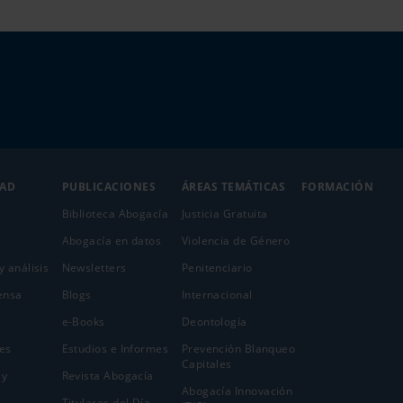
DAD
PUBLICACIONES
ÁREAS TEMÁTICAS
FORMACIÓN
Biblioteca Abogacía
Justicia Gratuita
Abogacía en datos
Violencia de Género
y análisis
Newsletters
Penitenciario
ensa
Blogs
Internacional
e-Books
Deontología
es
Estudios e Informes
Prevención Blanqueo
Capitales
 y
Revista Abogacía
Abogacía Innovación
Titulares del Día