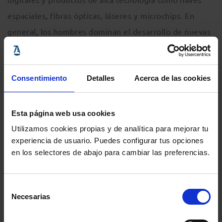
espaciales, fibras ópticas, láseres y microchips. En
general, los hombres dominan el desarrollo de nuevas
tecnologías en la UE.
Consentimiento
Detalles
Acerca de las cookies
Curiosamente, la expansión del trabajo organizado a
través de plataformas en línea está reproduciendo las
desigualdades de género tradicionales, como la brecha
Esta página web usa cookies
salarial de género y la segregación de género.
Utilizamos cookies propias y de analítica para mejorar tu
experiencia de usuario. Puedes configurar tus opciones
en los selectores de abajo para cambiar las preferencias.
Situación en España
Selección
Con 72 puntos sobre 100, España ocupa el octavo
Necesarias
de
lugar de la UE en el Índice de Igualdad de Género. La
consentimiento