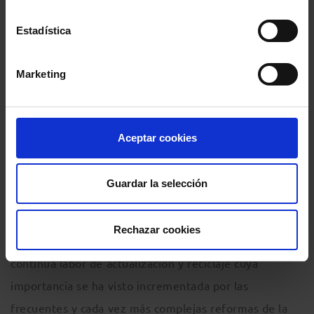
quehaceres más importantes del ejercicio profesional
Estadística
de la Abogacía. Al mismo tiempo, por las
consecuencias que una condena penal puede tener
Marketing
para los derechos fundamentales de las personas, la
dedicación profesional al Derecho penal comporta una
carga de responsabilidad que sólo debe afrontarse
Aceptar cookies
desde una sólida formación en la materia.
Guardar la selección
Esa formación, lejos de quedar circunscrita a los
estudios de Licenciatura y Grado en Derecho, o al
Rechazar cookies
Máster profesional en Abogacía, requiere de una
continua labor de actualización y reciclaje cuya
importancia se ha visto incrementada por las
frecuentes y cada vez más complejas reformas de la