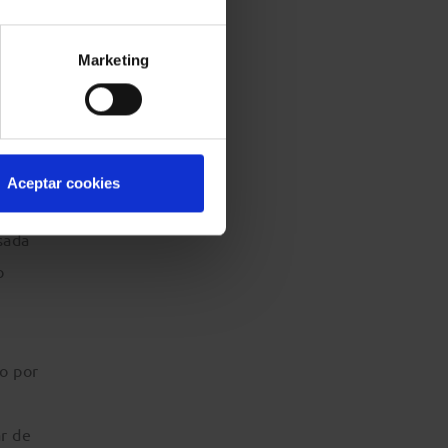
licos-
Marketing
Aceptar cookies
sada
o
o por
ar de