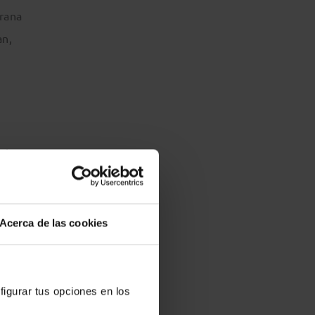
erana
an,
tico
e
Acerca de las cookies
dad
figurar tus opciones en los
 otras