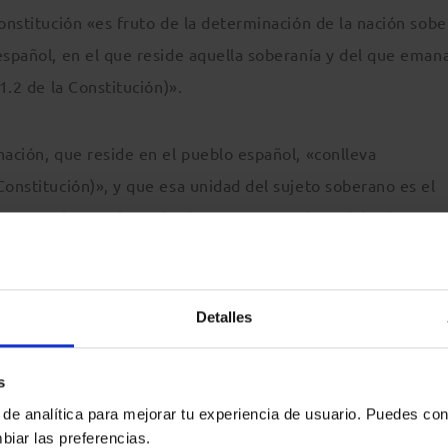
Constitución «es fruto de la determinación de la nación sob
español, en el que reside aquella soberanía y del que eman
1.2 de la Constitución)».
nación, que reside en el pueblo español, «conlleva
Constitución)», y que esa unidad del sujeto soberano es el
e constituye, al propio tiempo, en Estado social y democrá
)».
 sentencia, recuerda también que el artículo 1 del Estatuto d
Detalles
ionalidad, ejerce su autogobierno constituida en Comuni
el presente Estatuto».
s
 de analítica para mejorar tu experiencia de usuario. Puedes con
biar las preferencias.
«como norma incondicionada y condicionante de cualesquiera