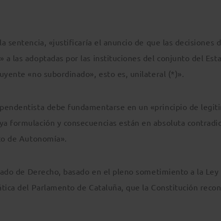
 sentencia, «justificaría el anuncio de que las decisiones d
a las adoptadas por las instituciones del conjunto del Est
uyente «no subordinado», esto es, unilateral (*)».
ependentista debe fundamentarse en un «principio de legit
a formulación y consecuencias están en absoluta contradi
uto de Autonomía».
stado de Derecho, basado en el pleno sometimiento a la Ley 
ática del Parlamento de Cataluña, que la Constitución reco