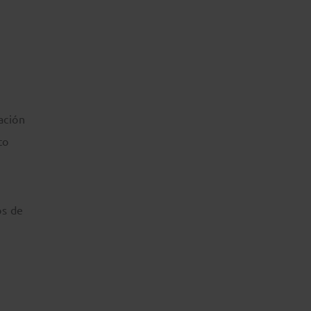
ación
to
os de