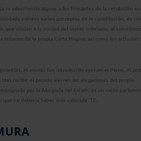
o ni advertencia alguna a los firmantes de la resolución en
cordado vulnera varios preceptos de la constitución, en co
n los que aluden a la unidad del sujeto soberano, al sometimi
la reforma de la propia Carta Magna; así como los artículos 
garantías, el asunto fue introducido ayer en el Pleno, el pr
 tras recibir el pasado viernes las alegaciones del propio
impugnada por la Abogacía del Estado es un «acto parlamen
lo que no debería haber sido valorada TC.
EMURA