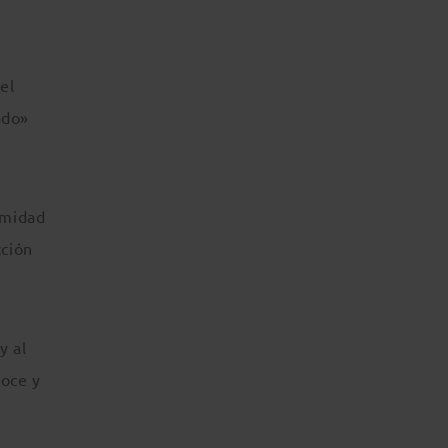
el
ado»
imidad
cción
y al
noce y