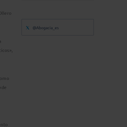
Ollero
.
@Abogacia_es
a
icos»,
 como
«de
ento