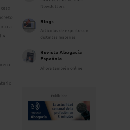
Newsletters
 caso
ncreto
Blogs
ento a
Artículos de expertos en
1 y
distintas materias
Revista Abogacía
Española
imero
Ahora también online
tario
Publicidad