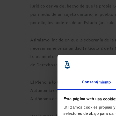
jurídico deriva del hecho de que la propia 
por medio de un sujeto unitario, el pueblo 
por ello, los poderes de un Estado (artículo 
Asimismo, incide en que la soberanía de la 
necesariamente su unidad (artículo 2 de la 
fundamento sobre el que «la nación misma s
de Derecho (artículo 1.1 de la Constituciónl
El Pleno, a lo largo de las 33 páginas de la
Consentimiento
Autonomía dispone que Cataluña, «como nac
Autónoma de acuerdo con la Constitución y 
Esta página web usa cookie
Utilizamos cookies propias y
selectores de abajo para cam
Por lo tanto, la Constitución se presenta 