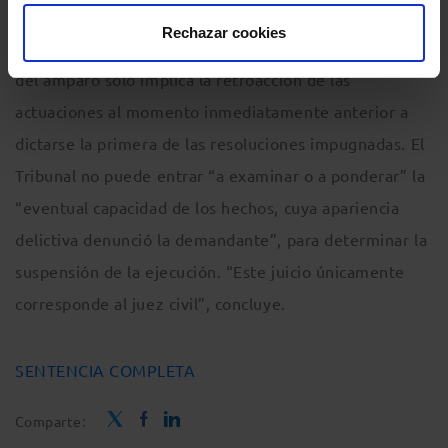
Rechazar cookies
El Tribunal Constitucional aclara que el otorgamiento
del amparo solo implica la retroacción de las
actuaciones al momento inmediatamente anterior a
dictarse la primera de las resoluciones impugnadas. El
Tribunal no puede entrar “a examinar o a ponderar” la
“eventual capacidad de los hechos, cuya apariencia
delictiva denunció la demandante”, para determinar la
suspensión de la ejecución. “Este juicio únicamente
corresponde al juez civil”, concluye.
SENTENCIA COMPLETA
Comparte: