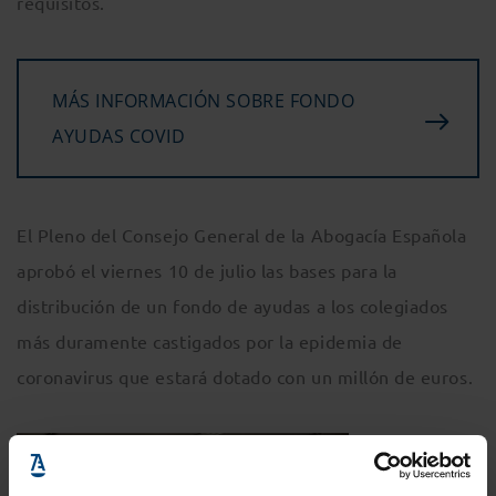
requisitos.
MÁS INFORMACIÓN SOBRE FONDO
AYUDAS COVID
El Pleno del Consejo General de la Abogacía Española
aprobó el viernes 10 de julio las bases para la
distribución de un fondo de ayudas a los colegiados
más duramente castigados por la epidemia de
coronavirus que estará dotado con un millón de euros.
Los consejeros
consideraron