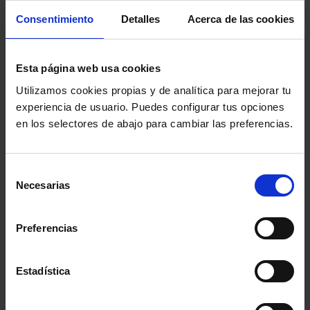
importante
Consentimiento
Detalles
Acerca de las cookies
que el Consejo,
como órgano
Esta página web usa cookies
que agrupa y
Utilizamos cookies propias y de analítica para mejorar tu
representa a la
experiencia de usuario. Puedes configurar tus opciones
en los selectores de abajo para cambiar las preferencias.
totalidad de los Colegios de la Abogacía Española,
pusiese en marcha este programa en un momento en
que el conjunto de la profesión está todavía
Selección
Necesarias
de
seriamente afectado por las consecuencias económicas
consentimiento
y sociales de la pandemia.
Preferencias
Comparte:
Estadística
MENÚ