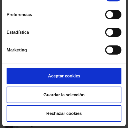
consentimiento
Preferencias
Agenda
Entrevistas
Estadística
Opinión y análisis
Marketing
Sala de Prensa
Aceptar cookies
PUBLICACIONES PARA ESTAR AL DÍA
Guardar la selección
Newsletters
Suscríbete a nuestros Newsletters
Rechazar cookies
Blogs