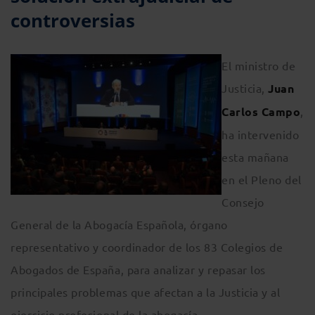
controversias
El ministro de
Justicia,
Juan
Carlos Campo
,
ha intervenido
esta mañana
en el Pleno del
Consejo
General de la Abogacía Española, órgano
representativo y coordinador de los 83 Colegios de
Abogados de España, para analizar y repasar los
principales problemas que afectan a la Justicia y al
ejercicio profesional de la abogacía.