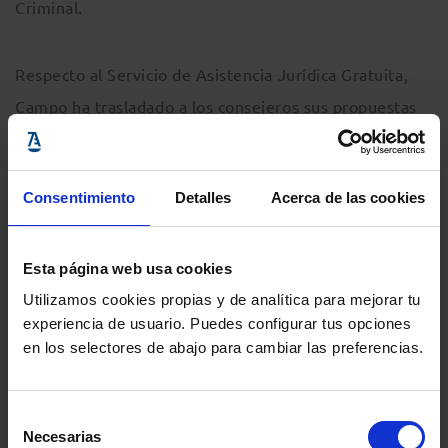
Criminal.
Respecto al Servicio de Asistencia Jurídica Gratuita,
Campo ha trasladado a los consejeros sus propuestas
para poner en marcha una herramienta electrónica
para la gestión de todos los trámites relacionados con
Consentimiento
Detalles
Acerca de las cookies
la Justicia Gratuita
Comparte:
Esta página web usa cookies
Utilizamos cookies propias y de analítica para mejorar tu
experiencia de usuario. Puedes configurar tus opciones
MENÚ
en los selectores de abajo para cambiar las preferencias.
Noticias
Selección
Necesarias
de
Podcast Abogacía