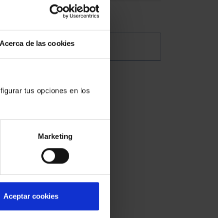
Acerca de las cookies
@Abogacia_es
nior;
 B
figurar tus opciones en los
7 y
Marketing
ros
as
y al
Aceptar cookies
 a los