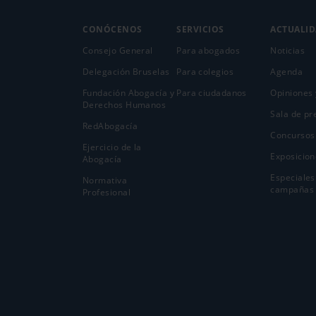
CONÓCENOS
SERVICIOS
ACTUALI
Consejo General
Para abogados
Noticias
Delegación Bruselas
Para colegios
Agenda
Fundación Abogacía y
Para ciudadanos
Opiniones 
Derechos Humanos
Sala de pr
RedAbogacía
Concursos
Ejercicio de la
Exposicion
Abogací­a
Especiales
Normativa
campañas
Profesional