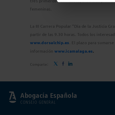
tres primeros clasificados, a los tres primer
femeninas.
La III Carrera Popular “Día de la Justicia Gr
partir de las 9.30 horas. Todos los interesa
www.dorsalchip.es
. El plazo para sumarse a
información
www.icamalaga.es
.
Comparte:
Abogacía Española
CONSEJO GENERAL