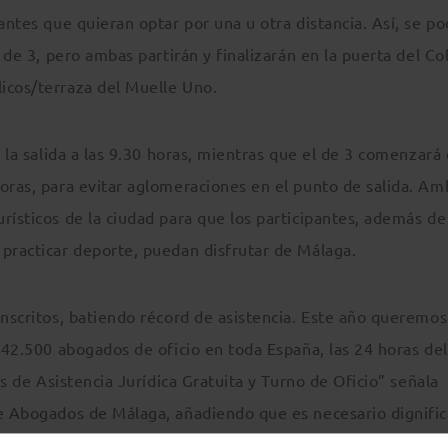
antes que quieran optar por una u otra distancia. Así, se po
a de 3, pero ambas partirán y finalizarán en la puerta del Co
icos/terraza del Muelle Uno.
a la salida a las 9.30 horas, mientras que el de 3 comenzará 
horas, para evitar aglomeraciones en el punto de salida. Am
rísticos de la ciudad para que los participantes, además de
 practicar deporte, puedan disfrutar de Málaga.
inscritos, batiendo récord de asistencia. Este año queremos
 42.500 abogados de oficio en toda España, las 24 horas del
os de Asistencia Jurídica Gratuita y Turno de Oficio” señala
de Abogados de Málaga, añadiendo que es necesario dignific
onales.