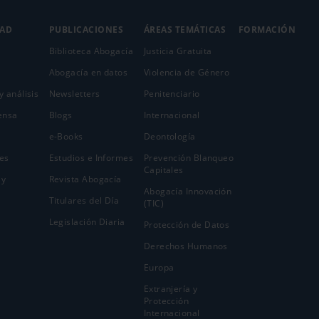
DAD
PUBLICACIONES
ÁREAS TEMÁTICAS
FORMACIÓN
Biblioteca Abogacía
Justicia Gratuita
Abogacía en datos
Violencia de Género
y análisis
Newsletters
Penitenciario
ensa
Blogs
Internacional
e-Books
Deontología
es
Estudios e Informes
Prevención Blanqueo
Capitales
 y
Revista Abogacía
Abogacía Innovación
Titulares del Día
(TIC)
Legislación Diaria
Protección de Datos
Derechos Humanos
Europa
Extranjería y
Protección
Internacional