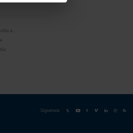
ulio a
a
Más
Síguenos