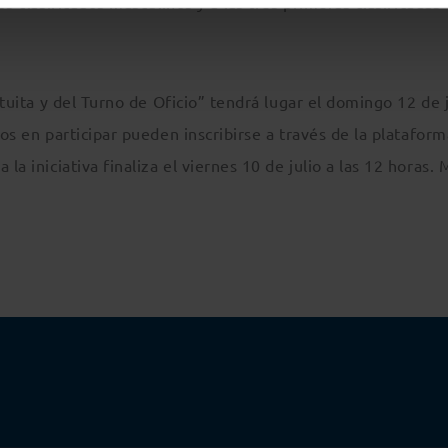
os clasificados masculinos y a las tres primeras clasificadas
atuita y del Turno de Oficio” tendrá lugar el domingo 12 de j
dos en participar pueden inscribirse a través de la plataform
 la iniciativa finaliza el viernes 10 de julio a las 12 horas. 