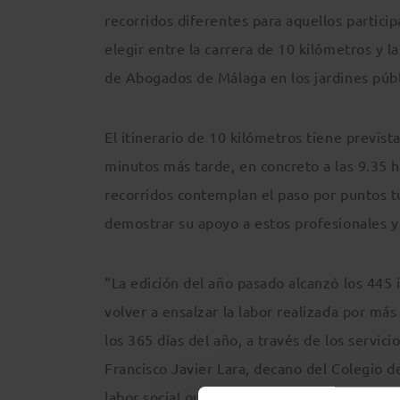
recorridos diferentes para aquellos particip
elegir entre la carrera de 10 kilómetros y l
de Abogados de Málaga en los jardines públ
El itinerario de 10 kilómetros tiene previst
minutos más tarde, en concreto a las 9.35 
recorridos contemplan el paso por puntos tu
demostrar su apoyo a estos profesionales y
“La edición del año pasado alcanzó los 445 
volver a ensalzar la labor realizada por más
los 365 días del año, a través de los servici
Francisco Javier Lara, decano del Colegio 
labor social que llevan a cabo estos profesi