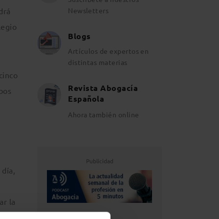
drá
Newsletters
legio
Blogs
Artículos de expertos en
distintas materias
cinco
Revista Abogacía
bos
Española
Ahora también online
Publicidad
 día,
ar la