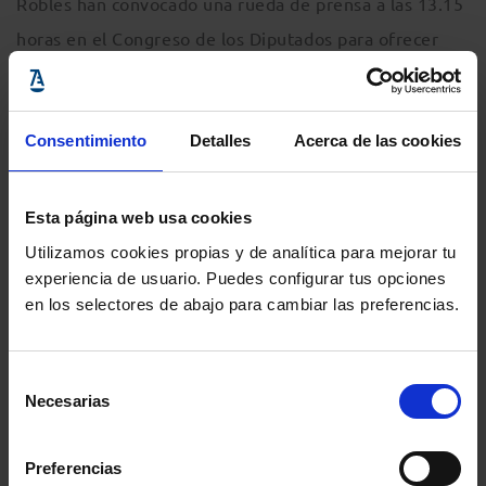
Robles han convocado una rueda de prensa a las 13.15
horas en el Congreso de los Diputados para ofrecer
más detalles sobre el acuerdo.
Comparte:
Consentimiento
Detalles
Acerca de las cookies
MENÚ
Esta página web usa cookies
Utilizamos cookies propias y de analítica para mejorar tu
Noticias
experiencia de usuario. Puedes configurar tus opciones
en los selectores de abajo para cambiar las preferencias.
Podcast Abogacía
Selección
Agenda
Necesarias
de
consentimiento
Entrevistas
Preferencias