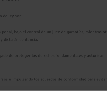
o de ley son:
ión penal, bajo el control de un juez de garantías, mientras o
 y dictarán sentencia.
argado de proteger los derechos fundamentales y autorizar
cursos e impulsando los acuerdos de conformidad para evita
estigados y víctimas, especialmente menores y personas