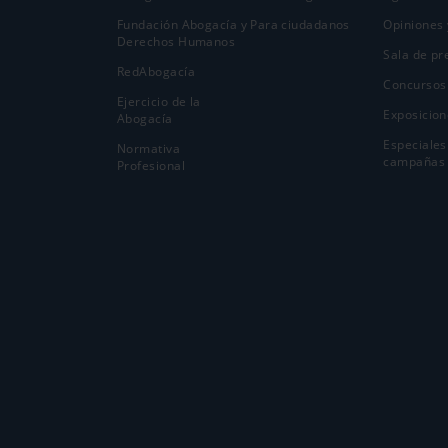
Fundación Abogacía y
Para ciudadanos
Opiniones 
Derechos Humanos
Sala de pr
RedAbogacía
Concursos
Ejercicio de la
Exposicion
Abogací­a
Especiales
Normativa
campañas
Profesional