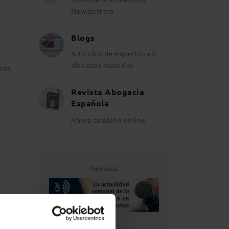
Newsletters
Blogs
Artículos de expertos en
distintas materias
tros
Revista Abogacía
Española
Ahora también online
r
Publicidad