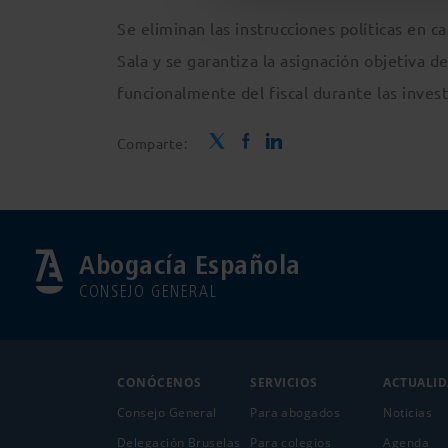
Se eliminan las instrucciones políticas en c
Sala y se garantiza la asignación objetiva de
funcionalmente del fiscal durante las inves
Comparte:
Abogacía Española
CONSEJO GENERAL
CONÓCENOS
SERVICIOS
ACTUALI
Consejo General
Para abogados
Noticias
Delegación Bruselas
Para colegios
Agenda