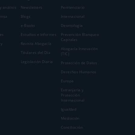
y análisis
Newsletters
Penitenciario
ensa
Blogs
Internacional
e-Books
Deontología
es
Estudios e Informes
Prevención Blanqueo
Capitales
 y
Revista Abogacía
Abogacía Innovación
Titulares del Día
(TIC)
Legislación Diaria
Protección de Datos
Derechos Humanos
Europa
Extranjería y
Protección
Internacional
Igualdad
Mediación
Conciliación