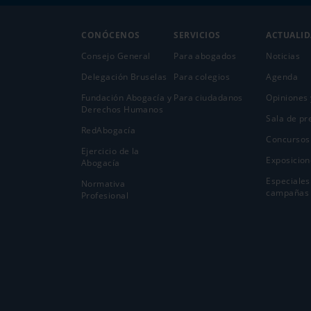
CONÓCENOS
SERVICIOS
ACTUALI
Consejo General
Para abogados
Noticias
Delegación Bruselas
Para colegios
Agenda
Fundación Abogacía y
Para ciudadanos
Opiniones 
Derechos Humanos
Sala de pr
RedAbogacía
Concursos
Ejercicio de la
Exposicion
Abogací­a
Especiales
Normativa
campañas
Profesional