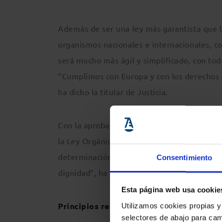
Además de ser una ley más garantista que l
organismos nacionales e internacionales, c
será mucho más ágil y simplificado, con tod
“Cumplimos con Europa y con los derechos d
ha dicho la titular de Justicia.
Con la aprobación del Anteproyecto, España
la Ley Orgánica 8/2021, de aprobar dentro 
determinación de la edad de los menores, “
Consentimiento
dignidad”, ha explicado Llop.
Esta página web usa cookie
Principios rectores del procedimiento
Utilizamos cookies propias y
selectores de abajo para cam