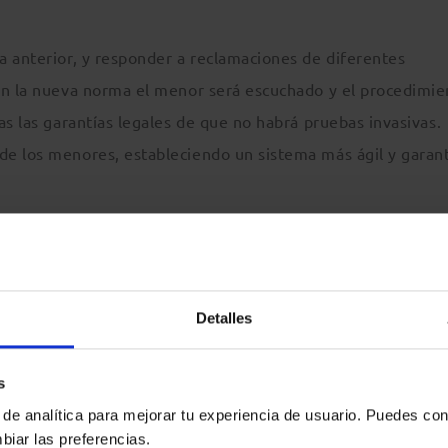
a anterior, y responder a reclamaciones de diferentes
on la nueva norma el menor será escuchado y el procedimie
as las garantías legales de que no habrá pruebas invasivas.
e los menores, estableciendo un sistema más ágil y garant
 cumple con el compromiso adquirido en la Disposición fin
del plazo de 12 meses la regulación el procedimiento para l
prevaleciendo el interés superior del menor, sus derechos 
Detalles
s
 de analítica para mejorar tu experiencia de usuario. Puedes con
biar las preferencias.