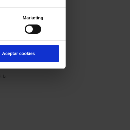
ía de
Marketing
le de
 de
editar
Aceptar cookies
á la