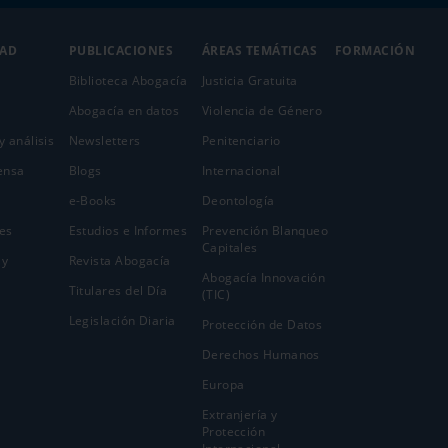
DAD
PUBLICACIONES
ÁREAS TEMÁTICAS
FORMACIÓN
Biblioteca Abogacía
Justicia Gratuita
Abogacía en datos
Violencia de Género
y análisis
Newsletters
Penitenciario
ensa
Blogs
Internacional
e-Books
Deontología
es
Estudios e Informes
Prevención Blanqueo
Capitales
 y
Revista Abogacía
Abogacía Innovación
Titulares del Día
(TIC)
Legislación Diaria
Protección de Datos
Derechos Humanos
Europa
Extranjería y
Protección