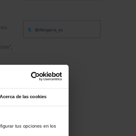
nto
@Abogacia_es
ista”,
al de
a
y su
Acerca de las cookies
figurar tus opciones en los