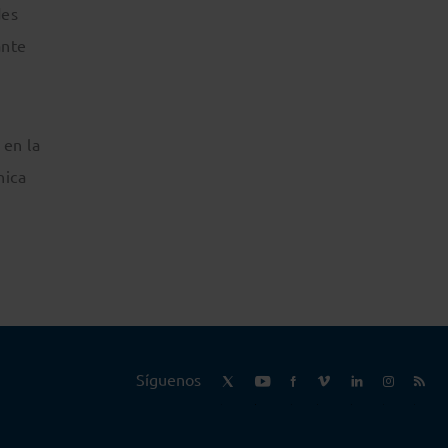
des
ante
 en la
nica
Síguenos