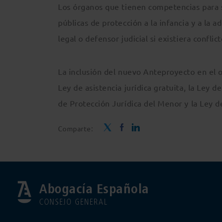
Los órganos que tienen competencias para sol
públicas de protección a la infancia y a la 
legal o defensor judicial si existiera confli
La inclusión del nuevo Anteproyecto en el 
Ley de asistencia jurídica gratuita, la Ley d
de Protección Jurídica del Menor y la Ley de
Comparte:
Abogacía Española
CONSEJO GENERAL