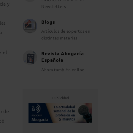
cia y
Newsletters
Blogs
las
Artículos de expertos en
a.
distintas materias
e el
Revista Abogacía
Española
Ahora también online
Publicidad
o de
té