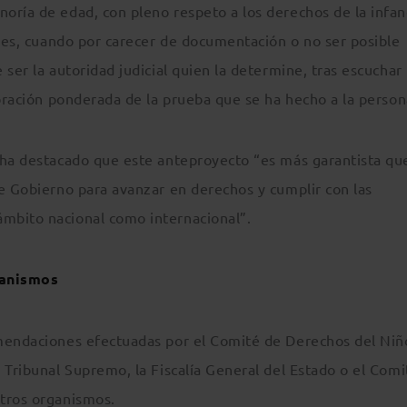
oría de edad, con pleno respeto a los derechos de la infan
ales, cuando por carecer de documentación o no ser posible
ser la autoridad judicial quien la determine, tras escuchar 
loración ponderada de la prueba que se ha hecho a la person
 ha destacado que este anteproyecto “es más garantista qu
te Gobierno para avanzar en derechos y cumplir con las
mbito nacional como internacional”.
ganismos
omendaciones efectuadas por el Comité de Derechos del Niñ
 Tribunal Supremo, la Fiscalía General del Estado o el Comi
otros organismos.