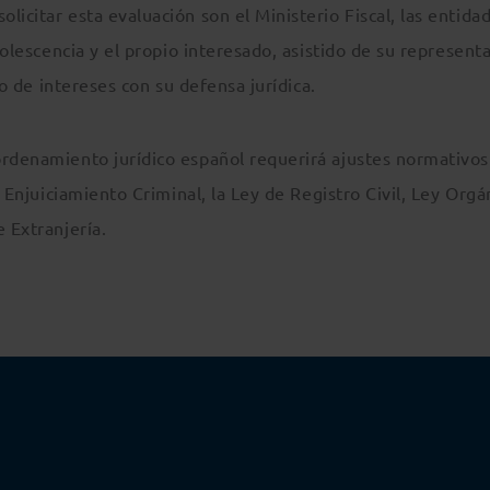
icitar esta evaluación son el Ministerio Fiscal, las entida
adolescencia y el propio interesado, asistido de su represent
cto de intereses con su defensa jurídica.
ordenamiento jurídico español requerirá ajustes normativos
e Enjuiciamiento Criminal, la Ley de Registro Civil, Ley Orgá
 Extranjería.