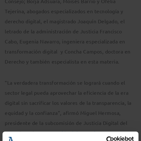
Consejo; Borja Adsuara, Moisés Barrio y Ofelia
Tejerina, abogados especializados en tecnología y
derecho digital, el magistrado Joaquín Delgado, el
letrado de la administración de Justicia Francisco
Cabo, Eugenia Navarro, ingeniera especializada en
transformación digital y Concha Campos, doctora en
Derecho y también especialista en esta materia.
“La verdadera transformación se logrará cuando el
sector legal pueda aprovechar la eficiencia de la era
digital sin sacrificar los valores de la transparencia, la
equidad y la confianza”, afirmó Miguel Hermosa,
presidente de la subcomisión de Justicia Digital del
Consejo en la
presentación del Consejo Asesor
.