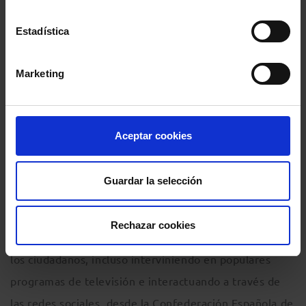
concitar el rechazo unánime de todos los profesionales
Estadística
de la justicia (abogados, procuradores, jueces, fiscales,
secretarios judiciales, funcionarios de justicia) así
Marketing
como de sectores tan diversos como todos los partidos
de la oposición, sindicatos, asociaciones de
consumidores así como de la generalidad de la
Aceptar cookies
sociedad.
Guardar la selección
Atendiendo a dicho rechazo social, a la limitación de
los derechos de los ciudadanos que supone y, en estos
Rechazar cookies
momentos en que los políticos pretenden acercarse a
los ciudadanos, incluso interviniendo en populares
programas de televisión e interactuando a través de
las redes sociales, desde la Confederación Española de