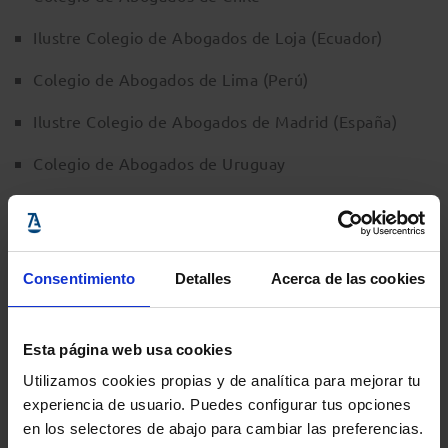
Ilustre Colegio de Abogados de Loja (Ecuador)
Colegio de Abogados de Lima (Perú)
Ilustre Colegio de Abogados de Madrid (España)
Colegio de Abogados de Uruguay
Ilustre Colegio de Abogados de Valencia (España)
Federación de Colegios de Abogados de Venezuela
Consentimiento
Detalles
Acerca de las cookies
Colegio Nacional de Abogados de Honduras
Consejo de Colegios y Ordenes de Abogados del
Esta página web usa cookies
Mercosur (COADEM)
Utilizamos cookies propias y de analítica para mejorar tu
Ilustre y Nacional Colegio de Abogados de México
experiencia de usuario. Puedes configurar tus opciones
en los selectores de abajo para cambiar las preferencias.
Federación Interamericana de Abogados (FIA)