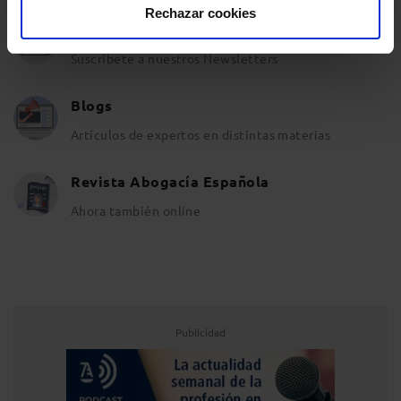
Rechazar cookies
Newsletters
Suscríbete a nuestros Newsletters
Blogs
Artículos de expertos en distintas materias
Revista Abogacía Española
Ahora también online
Publicidad