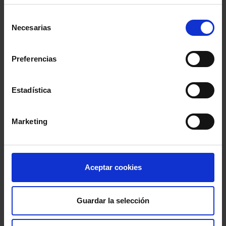
MENÚ
Selección
Necesarias
de
Noticias
consentimiento
Preferencias
Podcast Abogacía
Estadística
Agenda
Marketing
Entrevistas
Opinión y análisis
Aceptar cookies
Sala de Prensa
Guardar la selección
PUBLICACIONES PARA ESTAR AL DÍA