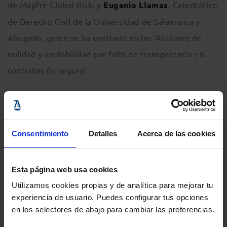
de Mapfre Global Risk; y
Eugenio Llamas
, Catedrático
de Derecho Civil de la Universidad de Salamanca y
Abogado, quien se ha centrado en las ‘Acciones de
nulidad y anulabilidad por falta de transparencia en
contratos de seguro’.
La clausura ha contado con la ponencia ‘El contrato de
seguro y la jurisprudencia del Tribunal Supremo,
Consentimiento
Detalles
Acerca de las cookies
delimitación y limitación de coberturas, cláusulas
lesivas’, a cargo de
Nuria Orellana
, Magistrada de la
Audiencia Provincial de Malaga.
Esta página web usa cookies
Utilizamos cookies propias y de analítica para mejorar tu
Comparte:
experiencia de usuario. Puedes configurar tus opciones
en los selectores de abajo para cambiar las preferencias.