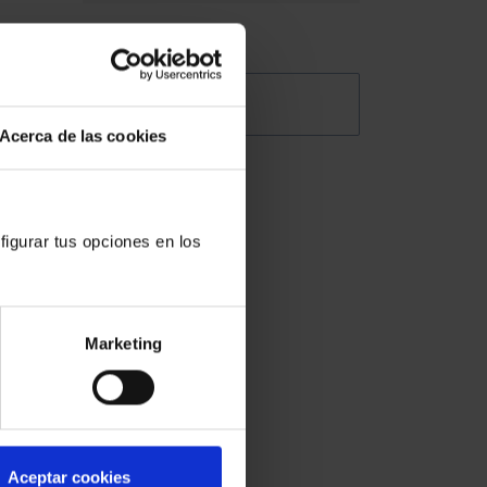
labora
 de
@Abogacia_es
Acerca de las cookies
ctivos
ender
figurar tus opciones en los
or
Marketing
sto de
ente,
Aceptar cookies