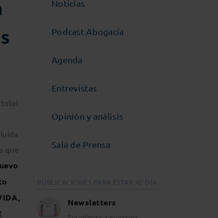
a
Noticias
os
Podcast Abogacía
Agenda
Entrevistas
total
Opinión y análisis
luida
Sala de Prensa
as que
Nuevo
to
PUBLICACIONES PARA ESTAR AL DÍA
VIDA,
Newsletters
€
Suscríbete a nuestros