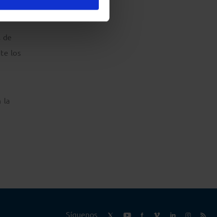
s de
te los
 la
Síguenos