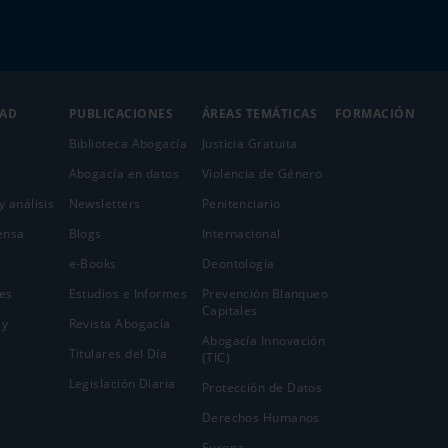
DAD
PUBLICACIONES
ÁREAS TEMÁTICAS
FORMACIÓN
Biblioteca Abogacía
Justicia Gratuita
Abogacía en datos
Violencia de Género
y análisis
Newsletters
Penitenciario
ensa
Blogs
Internacional
e-Books
Deontología
es
Estudios e Informes
Prevención Blanqueo
Capitales
 y
Revista Abogacía
Abogacía Innovación
Titulares del Día
(TIC)
Legislación Diaria
Protección de Datos
Derechos Humanos
Europa