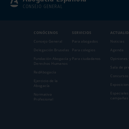
CONSEJO GENERAL
CONÓCENOS
SERVICIOS
ACTUALI
Consejo General
Para abogados
Noticias
Delegación Bruselas
Para colegios
Agenda
Fundación Abogacía y
Para ciudadanos
Opiniones 
Derechos Humanos
Sala de pr
RedAbogacía
Concursos
Ejercicio de la
Exposicion
Abogací­a
Especiales
Normativa
campañas
Profesional