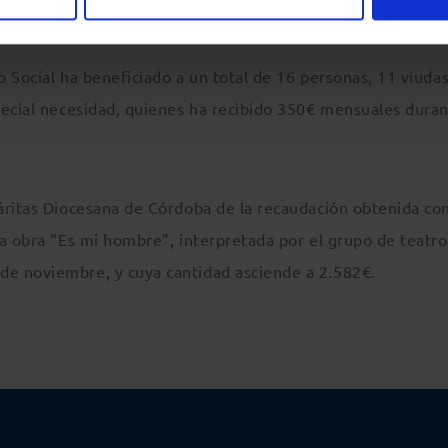
 Social ha beneficiado a un total de 16 personas, 11 viuda
pecial necesidad, quienes ha recibido 350€ mensuales duran
áritas Diocesana de Córdoba de la recaudación obtenida con
la obra “Es mi hombre”, interpretada por el grupo de teatro
e noviembre, y cuya cantidad asciende a 2.582€.