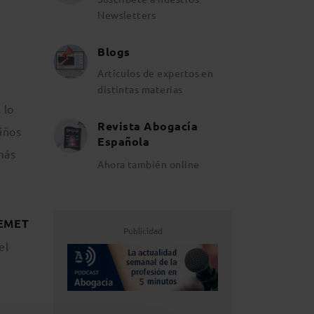
Newsletters
Blogs
Artículos de expertos en
distintas materias
 lo
Revista Abogacía
iños
Española
más
Ahora también online
 EMET
Publicidad
el