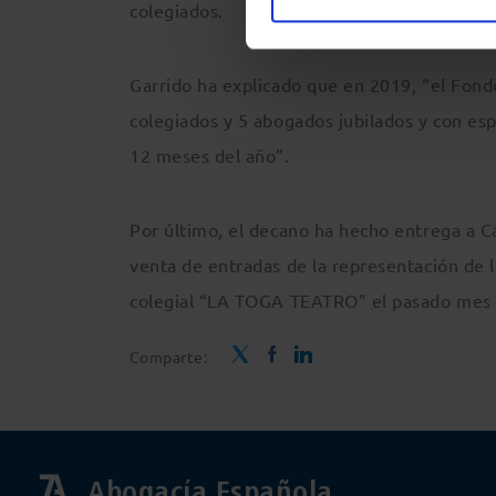
colegiados.
Garrido ha explicado que en 2019, “el Fondo
colegiados y 5 abogados jubilados y con es
12 meses del año”.
Por último, el decano ha hecho entrega a C
venta de entradas de la representación de 
colegial “LA TOGA TEATRO” el pasado mes d
Comparte:
Abogacía Española