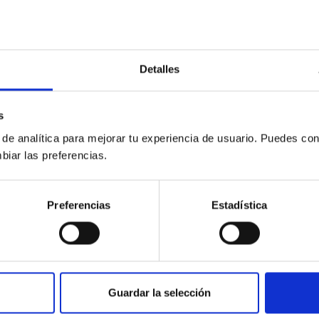
der, de manera exclusiva y excluyente, para el periodo de 1 de 
Detalles
s
n.º 3 Ciudad Real, de manera exclusiva y excluyente, en materia
 de analítica para mejorar tu experiencia de usuario. Puedes con
 2022.
biar las preferencias.
.º 5 de Toledo (antiguo juzgado de primera instancia e instruc
Preferencias
Estadística
eríodo 1 de julio a 31 de diciembre de 2022.
Guardar la selección