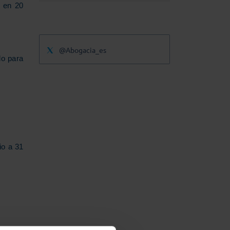
s en 20
@Abogacia_es
do para
io a 31