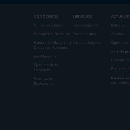
CONÓCENOS
SERVICIOS
ACTUALI
Consejo General
Para abogados
Noticias
Delegación Bruselas
Para colegios
Agenda
Fundación Abogacía y
Para ciudadanos
Opiniones 
Derechos Humanos
Sala de pr
RedAbogacía
Concursos
Ejercicio de la
Exposicion
Abogací­a
Especiales
Normativa
campañas
Profesional