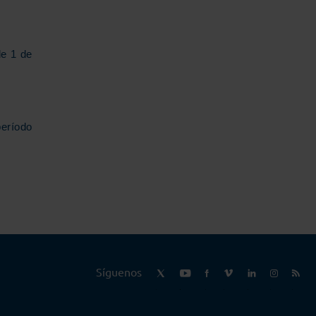
de 1 de
período
Síguenos