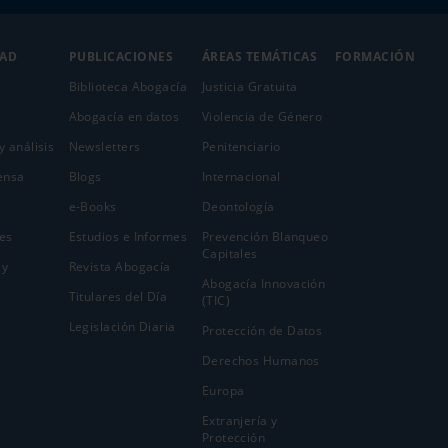
DAD
PUBLICACIONES
ÁREAS TEMÁTICAS
FORMACIÓN
Biblioteca Abogacía
Justicia Gratuita
Abogacía en datos
Violencia de Género
y análisis
Newsletters
Penitenciario
ensa
Blogs
Internacional
e-Books
Deontología
es
Estudios e Informes
Prevención Blanqueo
Capitales
 y
Revista Abogacía
Abogacía Innovación
Titulares del Día
(TIC)
Legislación Diaria
Protección de Datos
Derechos Humanos
Europa
Extranjería y
Protección