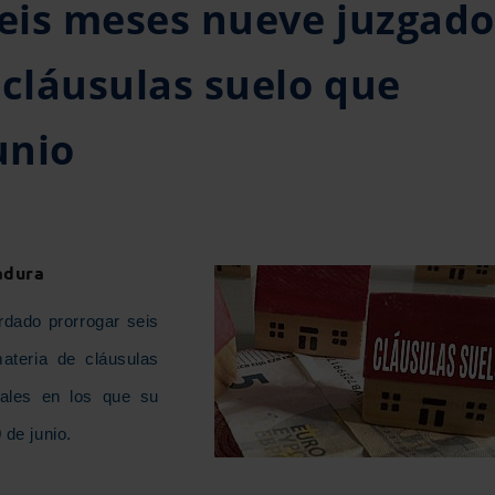
seis meses nueve juzgado
 cláusulas suelo que
unio
adura
rdado prorrogar seis
ateria de cláusulas
iales en los que su
 de junio.