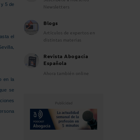
 y 5 de
Newsletters
Blogs
Artículos de expertos en
asta el
distintas materias
evilla,
Revista Abogacía
Española
Ahora también online
o en la
 que se
iciones
Publicidad
persona