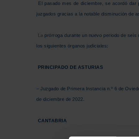
El pasado mes de diciembre, se acordó dar po
juzgados gracias a la notable disminución de a
La
prórroga durante un nuevo periodo de seis
los siguientes órganos judiciales:
PRINCIPADO DE ASTURIAS
– Juzgado de Primera Instancia n.º 6 de Oviedo
de diciembre de 2022.
CANTABRIA