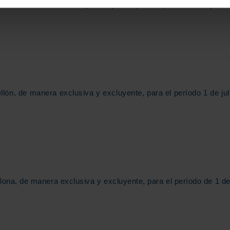
, de manera exclusiva y excluyente, para el período 1 de julio 
lón, de manera exclusiva y excluyente, para el período 1 de jul
ona, de manera exclusiva y excluyente, para el período de 1 de 