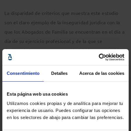
La disparidad de criterios que muestra este estudio
son el claro ejemplo de la inseguridad jurídica con la
que los Abogados de Familia se encuentran en el día a
día de su ejercicio profesional y de la que se
desprende la imperiosa necesidad de la creación de la
Jurisdicción Especializada en Derecho de Familia, por
la que la Asociación Española de Abogados de Familia
Consentimiento
Detalles
Acerca de las cookies
(AEAFA) viene luchando desde hace más de 25 años.
Esta página web usa cookies
Por otra parte, señalar que los acuerdos adoptados por
Utilizamos cookies propias y de analítica para mejorar tu
las juntas de jueces no tienen un carácter vinculante,
experiencia de usuario. Puedes configurar tus opciones
aunque sí están dirigidos a establecer un criterio
en los selectores de abajo para cambiar las preferencias.
común en el partido judicial sobre el que tienen