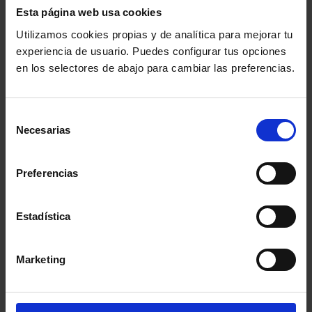
inicio de la erupción para tener derecho a la
Esta página web usa cookies
indemnización del Consorcio. “Teniendo en cuenta las
Utilizamos cookies propias y de analítica para mejorar tu
circunstancias, se deberían aceptar las solicitudes
experiencia de usuario. Puedes configurar tus opciones
en los selectores de abajo para cambiar las preferencias.
presentadas con posterioridad y esto no lo están
reconociendo”, reclama García.
Selección
Necesarias
de
En el servicio
consentimiento
no atienden
Preferencias
solo consultas,
también
Estadística
realizan
trámites y
Marketing
alegaciones de
reposición con una primera denegación o una